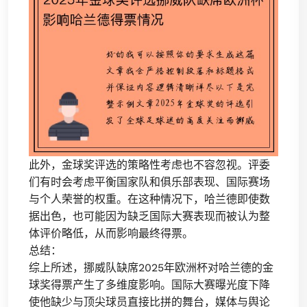
此外，金球奖评选的策略性考虑也不容忽视。评委
们有时会考虑平衡国家队和俱乐部表现、国际赛场
与个人荣誉的权重。在这种情况下，哈兰德即使数
据出色，也可能因为缺乏国际大赛表现而被认为整
体评价略低，从而影响最终得票。
总结：
综上所述，挪威队缺席2025年欧洲杯对哈兰德的金
球奖得票产生了多维度影响。国际大赛曝光度下降
使他缺少与顶尖球员直接比拼的舞台，媒体与舆论