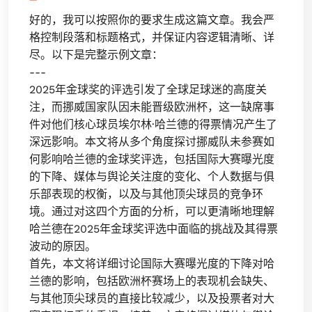
好的，我可以按照你的要求生成这篇文章。我会严
格控制段落和标题格式，并保证内容逻辑清晰、详
尽。以下是完整示例文章：
---
2025年金球奖的评选引发了全球足球迷的高度关
注，而挪威国家队因未能晋级欧洲杯，这一缺席事
件对他们核心球员埃尔林·哈兰德的得票情况产生了
深远影响。本文将从多个角度探讨挪威队未参赛如
何影响哈兰德的金球奖评选，包括国际大赛曝光度
的下降、媒体与舆论关注度的变化、个人数据与俱
乐部表现的权衡，以及与其他顶尖球员的竞争环
境。通过对这四个方面的分析，可以更清晰地理解
哈兰德在2025年金球奖评选中面临的挑战及其得票
波动的原因。
首先，本文将详细讨论国际大赛曝光度的下降对哈
兰德的影响，包括欧洲杯赛场上的表现机会缺失、
与其他顶尖球员的直接比较减少，以及投票者对大