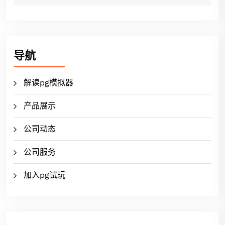
导航
解读pg模拟器
产品展示
公司动态
公司服务
加入pg试玩