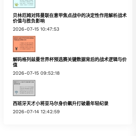
贝林厄姆对阵曼联在意甲焦点战中的决定性作用解析战术
价值与胜负影响
2026-07-15 10:47:53
解码格列兹曼世界杯预选赛关键数据背后的战术逻辑与价
值
2026-07-15 09:52:18
西班牙天才小将亚马尔身价飙升打破最年轻纪录
2026-07-14 12:42:59