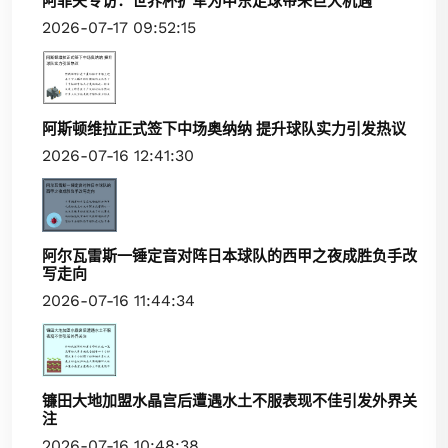
阿菲夫专访：世界杯扩军为中东足球带来巨大机遇
2026-07-17 09:52:15
阿斯顿维拉正式签下中场奥纳纳 提升球队实力引发热议
2026-07-16 12:41:30
阿尔瓦雷斯一锤定音对阵日本球队的西甲之夜成胜负手改
写走向
2026-07-16 11:44:34
镰田大地加盟水晶宫后遭遇水土不服表现不佳引发外界关
注
2026-07-16 10:48:38