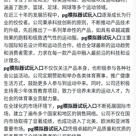
涵盖了跑步、篮球、足球、网球等多个运动领域。
在近三十年的发展历程中，
pg模拟器试玩入口
逐渐成长为行
业的佼佼者。公司秉承科技创新的原则，不断推动产品技术
的升级，先后推出了一系列革命性的产品，如具有卓越减震
效果的跑鞋和极致透气性的运动服。
pg模拟器试玩入口
注重
与国际知名设计师和运动员合作，结合全球最新的运动趋势
和消费者需求，力求在每一款产品中融入最前沿的科技和设
计理念。
pg模拟器试玩入口
不仅仅关注产品本身，也积极参与各种社
会公益活动。公司定期赞助和举办各类体育赛事，推广健康
生活方式，鼓励更多人参与到运动中来。同时，公司还积极
支持青少年体育教育项目，致力于培养未来的运动人才，为
社会的体育事业贡献力量。
在全球化的市场环境下，
pg模拟器试玩入口
不断拓展国际市
场，建立了遍布多个国家和地区的销售网络。公司不仅在国
内市场取得了显著成绩，也成功进入了北美、欧洲和亚洲等
重要市场。
pg模拟器试玩入口
凭借卓越的产品质量和优质的