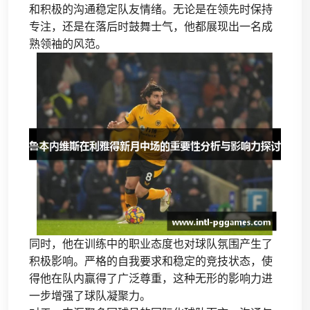
和积极的沟通稳定队友情绪。无论是在领先时保持
专注，还是在落后时鼓舞士气，他都展现出一名成
熟领袖的风范。
同时，他在训练中的职业态度也对球队氛围产生了
积极影响。严格的自我要求和稳定的竞技状态，使
得他在队内赢得了广泛尊重，这种无形的影响力进
一步增强了球队凝聚力。