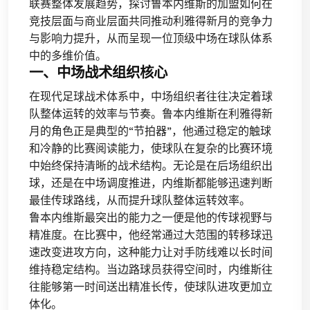
联赛整体发展趋势，探讨鲁本内维斯的加盟如何在
竞技层面与商业层面共同推动利雅得新月的竞争力
与影响力提升，从而呈现一位顶级中场在球队体系
中的多维价值。
一、中场战术组织核心
在现代足球战术体系中，中场组织者往往决定着球
队整体运转的效率与节奏。鲁本内维斯在利雅得新
月的角色正是典型的“节拍器”，他通过稳定的触球
和冷静的比赛阅读能力，使球队在复杂的比赛环境
中始终保持清晰的战术结构。无论是在后场组织出
球，还是在中场调度推进，内维斯都能够迅速判断
最佳传球路线，从而提升球队整体运转效率。
鲁本内维斯最突出的能力之一便是他的传球视野与
精准度。在比赛中，他经常通过大范围的转移球迅
速改变进攻方向，这种能力让对手防线难以长时间
维持稳定结构。当边路球员获得空间时，内维斯往
往能够第一时间送出精准长传，使球队进攻更加立
体化。