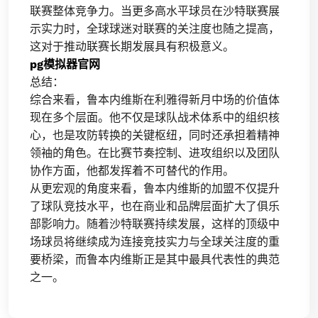
联赛整体竞争力。当更多高水平球员在沙特联赛展
示实力时，全球球迷对联赛的关注度也随之提高，
这对于推动联赛长期发展具有积极意义。
pg模拟器官网
总结：
综合来看，鲁本内维斯在利雅得新月中场的价值体
现在多个层面。他不仅是球队战术体系中的组织核
心，也是攻防转换的关键枢纽，同时还承担着精神
领袖的角色。在比赛节奏控制、进攻组织以及团队
协作方面，他都发挥着不可替代的作用。
从更宏观的角度来看，鲁本内维斯的加盟不仅提升
了球队竞技水平，也在商业和品牌层面扩大了俱乐
部影响力。随着沙特联赛持续发展，这样的顶级中
场球员将继续成为连接竞技实力与全球关注度的重
要桥梁，而鲁本内维斯正是其中最具代表性的典范
之一。