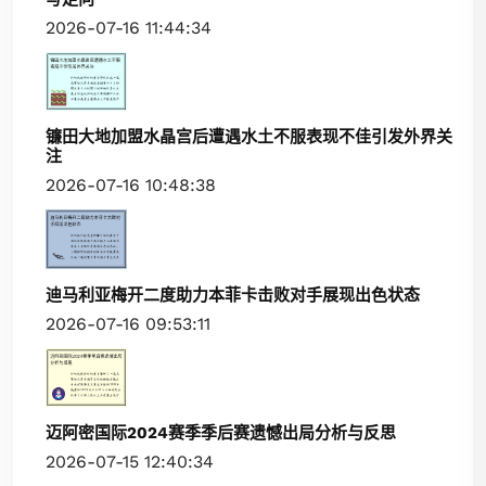
2026-07-16 11:44:34
镰田大地加盟水晶宫后遭遇水土不服表现不佳引发外界关
注
2026-07-16 10:48:38
迪马利亚梅开二度助力本菲卡击败对手展现出色状态
2026-07-16 09:53:11
迈阿密国际2024赛季季后赛遗憾出局分析与反思
2026-07-15 12:40:34