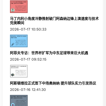
马丁内利小角度冷静推射破门阿森纳边锋上演速度与技术
完美瞬间
2026-07-17 10:50:33
阿菲夫专访：世界杯扩军为中东足球带来巨大机遇
2026-07-17 09:52:15
阿斯顿维拉正式签下中场奥纳纳 提升球队实力引发热议
2026-07-16 12:41:30