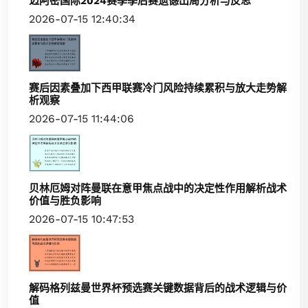
迈阿密国际2024赛季季后赛遗憾出局分析与反思
2026-07-15 12:40:34
赛后因素叠加下西甲联赛冷门风险持续累积与放大走势解
析观察
2026-07-15 11:44:06
贝林厄姆对阵曼联在意甲焦点战中的决定性作用解析战术
价值与胜负影响
2026-07-15 10:47:53
解码格列兹曼世界杯预选赛关键数据背后的战术逻辑与价
值