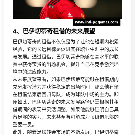
4、巴伊切蒂奇租借的未来展望
巴伊切蒂奇的租借不仅仅是为了让他在短期内积累
经验，它的长远目标是促进其在职业生涯中的成长
与发展。通过租借，巴伊切蒂奇能够在高水平的联
赛中获得宝贵的出场机会，提升自己在竞争激烈环
境中的适应能力。
从未来展望来看，如果巴伊切蒂奇能够在租借期内
充分发挥潜力并获得稳定的出场时间，那么他有望
在租借结束后回归母队，成为球队中场的主力。即
便如此，巴伊切蒂奇的未来发展路径仍需根据其租
借期间的表现来灵活调整。如果他能够证明自己具
备足够的实力，未来甚至有可能成为顶级俱乐部的
重要一员。
此外，随着足坛转会市场的不断发展，巴伊切蒂奇