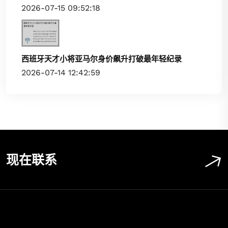
2026-07-15 09:52:18
西班牙天才小将亚马尔身价飙升打破最年轻纪录
2026-07-14 12:42:59
现在联系