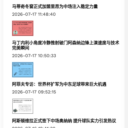
马蒂奇冬窗正式加盟里昂为中场注入稳定力量
2026-07-17 11:48:40
马丁内利小角度冷静推射破门阿森纳边锋上演速度与技术
完美瞬间
2026-07-17 10:50:33
阿菲夫专访：世界杯扩军为中东足球带来巨大机遇
2026-07-17 09:52:15
阿斯顿维拉正式签下中场奥纳纳 提升球队实力引发热议