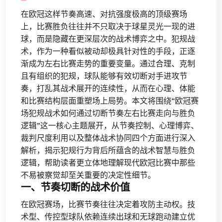
在欧冠这样节奏高速、对抗强度极高的顶级赛场
上，比赛胜负往往并不只取决于球星灵光一现的进
球，而是隐藏在更深层次的战术博弈之中。犯规战
术，作为一种看似被动却极具针对性的手段，正逐
渐成为左右比赛走势的重要变量。通过合理、克制
且有组织的犯规，球队能够有效切断对手进攻节
奏，打乱其战术展开的连续性，从而在心理、体能
和比赛结构层面重塑场上局势。本文将围绕“欧冠赛
场犯规战术如何通过切断节奏左右比赛走向与胜负
逻辑”这一核心主题展开，从节奏控制、心理博弈、
裁判尺度利用以及整体战术协同四个方面进行深入
解析，揭示犯规行为背后所蕴含的战术智慧与胜负
逻辑，帮助读者更立体地理解现代欧冠比赛中那些
不易被察觉却至关重要的决定性细节。
一、节奏切断的战术价值
在欧冠赛场，比赛节奏往往决定着攻防主动权。技
术型、传控型球队依赖连续出球和无球跑动建立优