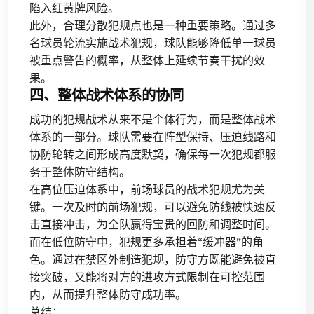
陷入红黄牌风险。
此外，合理分散犯规点也是一种重要策略。通过多
名球员轮流实施战术犯规，球队能够降低单一球员
被重点警告的概率，从整体上延续节奏干扰的效
果。
四、整体战术体系的协同
成功的犯规战术从来不是个体行为，而是整体战术
体系的一部分。球队需要在阵型保持、压迫线路和
协防轮转之间形成高度默契，确保每一次犯规都服
务于整体防守结构。
在高位压迫体系中，前场球员的战术犯规尤为关
键。一次及时的前场犯规，可以避免防线被快速反
击直接冲击，为全队赢得宝贵的回防和调整时间。
而在低位防守中，犯规更多承担着“缓冲器”的角
色。通过在禁区外制造犯规，防守方既能避免被直
接突破，又能将对方的进攻方式限制在可控范围
内，从而提升整体防守成功率。
总结：