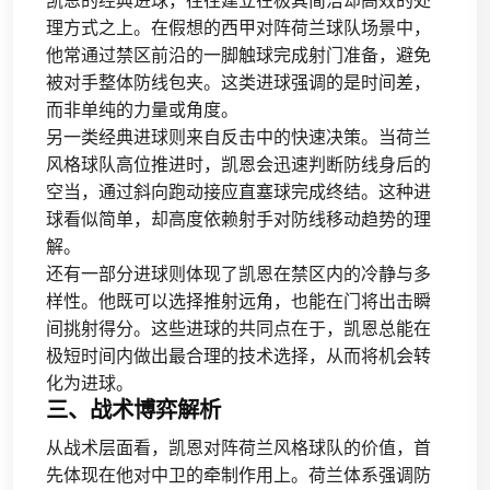
凯恩的经典进球，往往建立在极其简洁却高效的处
理方式之上。在假想的西甲对阵荷兰球队场景中，
他常通过禁区前沿的一脚触球完成射门准备，避免
被对手整体防线包夹。这类进球强调的是时间差，
而非单纯的力量或角度。
另一类经典进球则来自反击中的快速决策。当荷兰
风格球队高位推进时，凯恩会迅速判断防线身后的
空当，通过斜向跑动接应直塞球完成终结。这种进
球看似简单，却高度依赖射手对防线移动趋势的理
解。
还有一部分进球则体现了凯恩在禁区内的冷静与多
样性。他既可以选择推射远角，也能在门将出击瞬
间挑射得分。这些进球的共同点在于，凯恩总能在
极短时间内做出最合理的技术选择，从而将机会转
化为进球。
三、战术博弈解析
从战术层面看，凯恩对阵荷兰风格球队的价值，首
先体现在他对中卫的牵制作用上。荷兰体系强调防