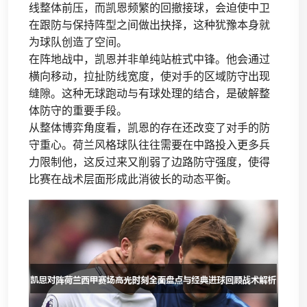
线整体前压，而凯恩频繁的回撤接球，会迫使中卫
在跟防与保持阵型之间做出抉择，这种犹豫本身就
为球队创造了空间。
在阵地战中，凯恩并非单纯站桩式中锋。他会通过
横向移动，拉扯防线宽度，使对手的区域防守出现
缝隙。这种无球跑动与有球处理的结合，是破解整
体防守的重要手段。
从整体博弈角度看，凯恩的存在还改变了对手的防
守重心。荷兰风格球队往往需要在中路投入更多兵
力限制他，这反过来又削弱了边路防守强度，使得
比赛在战术层面形成此消彼长的动态平衡。