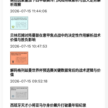
赛后因素叠加下西甲联赛冷门风险持续累积与放大走势解
析观察
2026-07-15 11:44:06
贝林厄姆对阵曼联在意甲焦点战中的决定性作用解析战术
价值与胜负影响
2026-07-15 10:47:53
解码格列兹曼世界杯预选赛关键数据背后的战术逻辑与价
值
2026-07-15 09:52:18
西班牙天才小将亚马尔身价飙升打破最年轻纪录