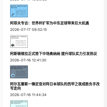
阿菲夫专访：世界杯扩军为中东足球带来巨大机遇
2026-07-17 09:52:15
阿斯顿维拉正式签下中场奥纳纳 提升球队实力引发热议
2026-07-16 12:41:30
阿尔瓦雷斯一锤定音对阵日本球队的西甲之夜成胜负手改
写走向
2026-07-16 11:44:34