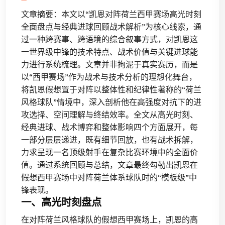
文章摘要：本文以“凯恩对阵荷兰西甲赛场高光时刻
全面盘点与经典进球回顾战术解析”为核心线索，通
过一种跨赛事、跨语境的综合叙事方式，对凯恩这
一世界级中锋的技术特点、战术价值与关键进球能
力进行系统梳理。文章并非拘泥于真实赛历，而是
以“西甲赛场”作为战术与技术分析的理想化舞台，
将凯恩假想置于对阵以整体性和纪律性著称的“荷兰
风格球队”情境中，深入剖析他在高强度对抗下的进
攻选择、空间理解与终结效率。全文从高光时刻、
经典进球、战术博弈和整体影响四个方面展开，每
一部分层层递进，既有细节回放，也有战术拆解，
力求呈现一名顶级射手在复杂比赛环境中的全面价
值。通过系统回顾与总结，文章最终勾勒出凯恩在
假想西甲赛场中对阵荷兰体系球队时的“模板级”中
锋表现。
一、高光时刻盘点
在对阵荷兰风格球队的假想西甲赛场上，凯恩的高