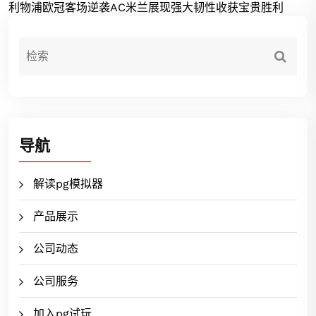
利物浦欧冠客场逆袭AC米兰展现强大韧性收获宝贵胜利
导航
解读pg模拟器
产品展示
公司动态
公司服务
加入pg试玩