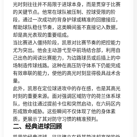
光时刻往往并不局限于进球本身，而是贯穿于比赛
的关键节点。他常在球队被压制、控球受限的阶
段，通过一次成功的背身护球或精准的回撤接应，
帮助球队稳住节奏，这类瞬间虽不直接记入数据，
却是高光表现的重要组成。
当比赛进入僵持阶段，凯恩对比赛节奏的把控能力
尤为突出。他会主动游弋至中前场结合部，利用自
己出色的阅读比赛能力，为边路球员或后插上的中
场制造传球线路。这种在高压防守体系下仍能完成
有效串联的能力，使他的高光时刻显得极具战术含
量。
此外，凯恩在定位球进攻中的存在感，也是其高光
时刻的重要来源。面对强调区域防守的荷兰体系球
队，他往往通过提前卡位和突然启动，在六码区内
形成致命威胁。这些瞬间不仅体现了他的身体素
质，更展示了其对防守习惯的精准预判。
二、经典进球回顾