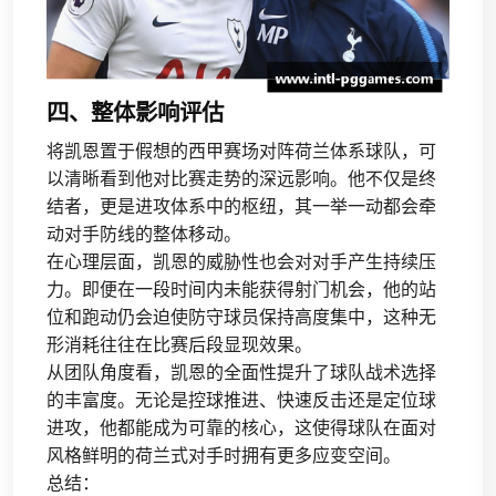
四、整体影响评估
将凯恩置于假想的西甲赛场对阵荷兰体系球队，可
以清晰看到他对比赛走势的深远影响。他不仅是终
结者，更是进攻体系中的枢纽，其一举一动都会牵
动对手防线的整体移动。
在心理层面，凯恩的威胁性也会对对手产生持续压
力。即便在一段时间内未能获得射门机会，他的站
位和跑动仍会迫使防守球员保持高度集中，这种无
形消耗往往在比赛后段显现效果。
从团队角度看，凯恩的全面性提升了球队战术选择
的丰富度。无论是控球推进、快速反击还是定位球
进攻，他都能成为可靠的核心，这使得球队在面对
风格鲜明的荷兰式对手时拥有更多应变空间。
总结：