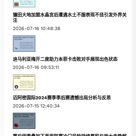
镰田大地加盟水晶宫后遭遇水土不服表现不佳引发外界关
注
2026-07-16 10:48:38
迪马利亚梅开二度助力本菲卡击败对手展现出色状态
2026-07-16 09:53:11
迈阿密国际2024赛季季后赛遗憾出局分析与反思
2026-07-15 12:40:34