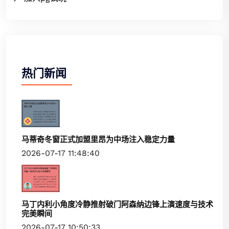
热门新闻
马蒂奇冬窗正式加盟里昂为中场注入稳定力量
2026-07-17 11:48:40
马丁内利小角度冷静推射破门阿森纳边锋上演速度与技术
完美瞬间
2026-07-17 10:50:33