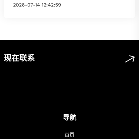
2026-07-14 12:42:59
现在联系
导航
首页