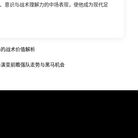
、意识与战术理解力的中场表现，使他成为现代足
心的战术价值解析
局演变前瞻强队走势与黑马机会