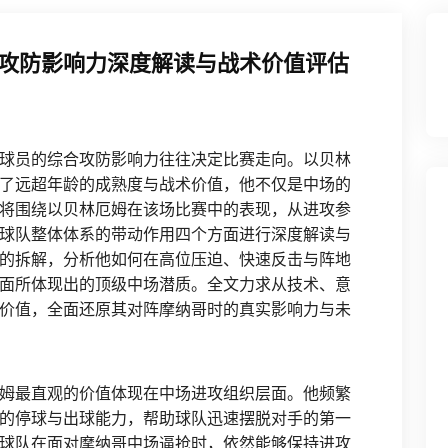
攻防影响力深度解读与战术价值评估
球员的综合攻防影响力往往决定比赛走向。以贝林
了远超年龄的成熟度与战术价值，他不仅是中场的
将围绕以贝林厄姆在该场比赛中的表现，从进攻参
球队整体体系的带动作用四个方面进行深度解读与
的拆解，分析他如何在高位压迫、快速反击与阵地
面所体现出的顶级中场潜质。全文力求从技术、意
价值，全面还原其对阵摩纳哥时的真实影响力与未
姆最直观的价值体现在中场进攻组织层面。他频繁
的停球与出球能力，帮助球队迅速摆脱对手的第一
球队在面对摩纳哥中场逼抢时，依然能够保持进攻