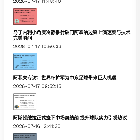
2026-07-17 11:48:40
马丁内利小角度冷静推射破门阿森纳边锋上演速度与技术
完美瞬间
2026-07-17 10:50:33
阿菲夫专访：世界杯扩军为中东足球带来巨大机遇
2026-07-17 09:52:15
阿斯顿维拉正式签下中场奥纳纳 提升球队实力引发热议
2026-07-16 12:41:30