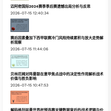
迈阿密国际2024赛季季后赛遗憾出局分析与反思
2026-07-15 12:40:34
赛后因素叠加下西甲联赛冷门风险持续累积与放大走势解
析观察
2026-07-15 11:44:06
贝林厄姆对阵曼联在意甲焦点战中的决定性作用解析战术
价值与胜负影响
2026-07-15 10:47:53
解码格列兹曼世界杯预选赛关键数据背后的战术逻辑与价