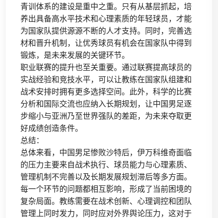
青训体系的建设是重中之重。只有从基层抓起，培
养出具备高水平技术和心理素质的年轻球员，才能
为国家队提供源源不断的人才支持。同时，完善选
材和晋升机制，让优秀球员有机会在国家队中得到
锻炼，是未来发展的关键环节。
职业联赛的提升也至关重要。通过联赛提高球员的
实战经验和竞技水平，可以让教练在国家队组建和
战术安排时拥有更多选择空间。此外，科学的比赛
分析和国际交流也应纳入长期规划，让中国男足逐
步缩小与亚洲乃至世界强队的差距，为未来夺取更
好成绩创造条件。
总结：
总体来看，中国男足惨败沙特后，伊万科维奇面临
的压力主要来自战术执行、球员能力与心理素质、
管理机制不完善以及长期发展规划滞后等多方面。
每一个环节的问题都相互影响，形成了当前困境的
复杂局面。教练需要在战术创新、心理调控和团队
管理上同时发力，同时应对外界舆论压力，这对于