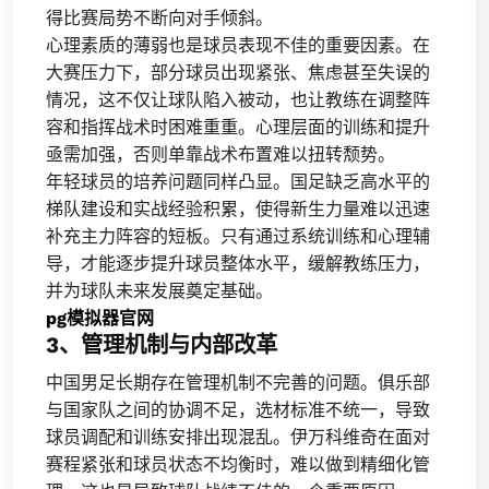
得比赛局势不断向对手倾斜。
心理素质的薄弱也是球员表现不佳的重要因素。在
大赛压力下，部分球员出现紧张、焦虑甚至失误的
情况，这不仅让球队陷入被动，也让教练在调整阵
容和指挥战术时困难重重。心理层面的训练和提升
亟需加强，否则单靠战术布置难以扭转颓势。
年轻球员的培养问题同样凸显。国足缺乏高水平的
梯队建设和实战经验积累，使得新生力量难以迅速
补充主力阵容的短板。只有通过系统训练和心理辅
导，才能逐步提升球员整体水平，缓解教练压力，
并为球队未来发展奠定基础。
pg模拟器官网
3、管理机制与内部改革
中国男足长期存在管理机制不完善的问题。俱乐部
与国家队之间的协调不足，选材标准不统一，导致
球员调配和训练安排出现混乱。伊万科维奇在面对
赛程紧张和球员状态不均衡时，难以做到精细化管