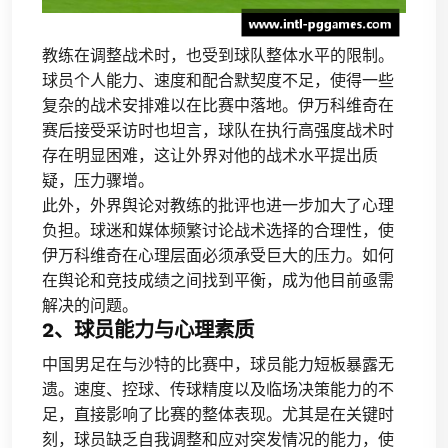
教练在调整战术时，也受到球队整体水平的限制。
球员个人能力、速度和配合默契度不足，使得一些
复杂的战术安排难以在比赛中落地。伊万科维奇在
赛后接受采访时也坦言，球队在执行高强度战术时
存在明显困难，这让外界对他的战术水平提出质
疑，压力骤增。
此外，外界舆论对教练的批评也进一步加大了心理
负担。球迷和媒体频繁讨论战术选择的合理性，使
伊万科维奇在心理层面必须承受巨大的压力。如何
在舆论和竞技成绩之间找到平衡，成为他目前亟需
解决的问题。
2、球员能力与心理素质
中国男足在与沙特的比赛中，球员能力短板暴露无
遗。速度、控球、传球精度以及临场决策能力的不
足，直接影响了比赛的整体表现。尤其是在关键时
刻，球员缺乏自我调整和应对突发情况的能力，使