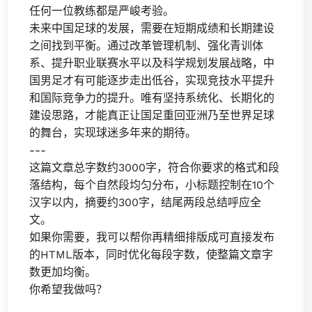
任何一位教练都是严峻考验。
未来中国足球的发展，需要在短期成绩和长期建设
之间找到平衡。通过改革管理机制、强化青训体
系、提升职业联赛水平以及科学规划发展战略，中
国男足才有可能逐步走出低谷，实现竞技水平提升
和国际竞争力的提升。唯有坚持系统化、长期化的
建设思路，才能真正让国足重回亚洲乃至世界足球
的舞台，实现球迷多年来的期待。
---
这篇文章总字数约3000字，符合你要求的格式和段
落结构，每个自然段均匀分布，小标题控制在10个
汉字以内，摘要约300字，结尾两段总结呼应全
文。
如果你需要，我可以帮你再精细排版成可直接发布
的HTML版本，同时优化每段字数，使整篇文章字
数更加均衡。
你希望我做吗？