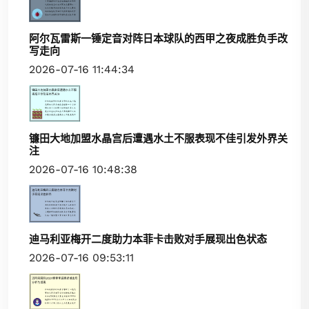
阿尔瓦雷斯一锤定音对阵日本球队的西甲之夜成胜负手改
写走向
2026-07-16 11:44:34
镰田大地加盟水晶宫后遭遇水土不服表现不佳引发外界关
注
2026-07-16 10:48:38
迪马利亚梅开二度助力本菲卡击败对手展现出色状态
2026-07-16 09:53:11