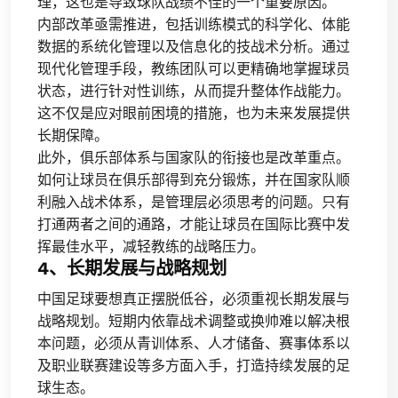
理，这也是导致球队战绩不佳的一个重要原因。
内部改革亟需推进，包括训练模式的科学化、体能
数据的系统化管理以及信息化的技战术分析。通过
现代化管理手段，教练团队可以更精确地掌握球员
状态，进行针对性训练，从而提升整体作战能力。
这不仅是应对眼前困境的措施，也为未来发展提供
长期保障。
此外，俱乐部体系与国家队的衔接也是改革重点。
如何让球员在俱乐部得到充分锻炼，并在国家队顺
利融入战术体系，是管理层必须思考的问题。只有
打通两者之间的通路，才能让球员在国际比赛中发
挥最佳水平，减轻教练的战略压力。
4、长期发展与战略规划
中国足球要想真正摆脱低谷，必须重视长期发展与
战略规划。短期内依靠战术调整或换帅难以解决根
本问题，必须从青训体系、人才储备、赛事体系以
及职业联赛建设等多方面入手，打造持续发展的足
球生态。