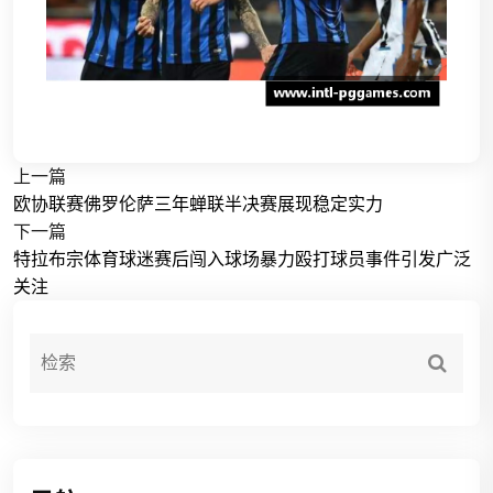
上一篇
欧协联赛佛罗伦萨三年蝉联半决赛展现稳定实力
下一篇
特拉布宗体育球迷赛后闯入球场暴力殴打球员事件引发广泛
关注