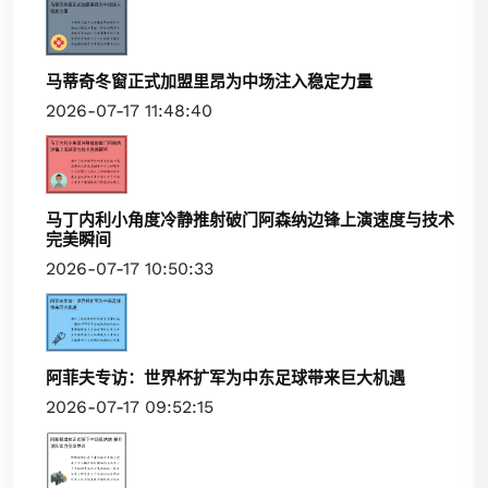
马蒂奇冬窗正式加盟里昂为中场注入稳定力量
2026-07-17 11:48:40
马丁内利小角度冷静推射破门阿森纳边锋上演速度与技术
完美瞬间
2026-07-17 10:50:33
阿菲夫专访：世界杯扩军为中东足球带来巨大机遇
2026-07-17 09:52:15