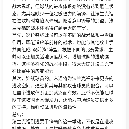
战术思想，但球队的进攻体系始终没有达到最佳状
态。尤其是缺少一位足够强力的前锋，让法兰克福
在进攻端时常陷入僵局。随着意甲锋霸的加盟，法
兰克福的战术体系将得到更大的丰富。
首先，这位锋线球员可以在不同的战术体系中发挥
作用，既能适应单前锋的战术，也能与其他攻击手
共同组成“双前锋”阵型。根据不同的比赛需求，主
帅可以更加灵活地调度战术，增加球队的进攻选
择。这种多样化的战术手段，将大大提升法兰克福
在比赛中的应变能力。
其次，锋线球员的加入还将为法兰克福带来更多的
进攻空间。通过将其与其他攻击球员的配合，可以
让整个进攻体系更加紧凑而有效。此举不仅能让球
队在进攻时更具爆发力，还能为中场球员提供更多
的支持，增强整体进攻的流畅性。
总结：
法兰克福引进意甲锋霸的这一举动，不仅是在进攻
端的强力补充，更是提升整体竞争力的重要一步。