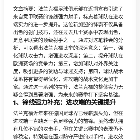
文章摘要：法兰克福足球俱乐部在近期宣布引进了
来自意甲联赛的锋线强力射手，标志着球队在进攻
端实力的进一步提升。这位新加盟的锋霸不仅具备
出色的射门技巧，还在过去几个赛季中表现出色，
是意甲联赛的顶级射手之一。通过对这笔转会的分
析，可以看出法兰克福此举的深远意义：第一，强
化球队攻击力，增强进攻深度；第二，提升球队在
欧洲赛场的竞争力；第三，增加球队对外界关注
度，吸引更多的赞助与球迷支持；第四，球队战术
体系将有望得到优化，进攻端的战术变化更加丰
富。通过这一系列的提升，法兰克福的整体实力无
疑会得到显著增强，为未来的赛季打下坚实基础。
1、锋线强力补充：进攻端的关键提升
法兰克福近年来在德国足球界已经崭露头角，但在
进攻端一直缺乏一名足够强力的前锋。虽然球队拥
有几位不错的攻击手，但在关键比赛中的表现仍不
够稳定，特别是在面对防守严密的对手时，进攻效