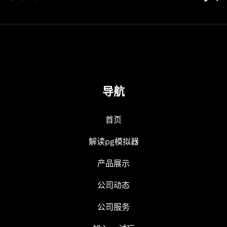
导航
首页
解读pg模拟器
产品展示
公司动态
公司服务