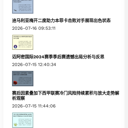
迪马利亚梅开二度助力本菲卡击败对手展现出色状态
2026-07-16 09:53:11
迈阿密国际2024赛季季后赛遗憾出局分析与反思
2026-07-15 12:40:34
赛后因素叠加下西甲联赛冷门风险持续累积与放大走势解
析观察
2026-07-15 11:44:06