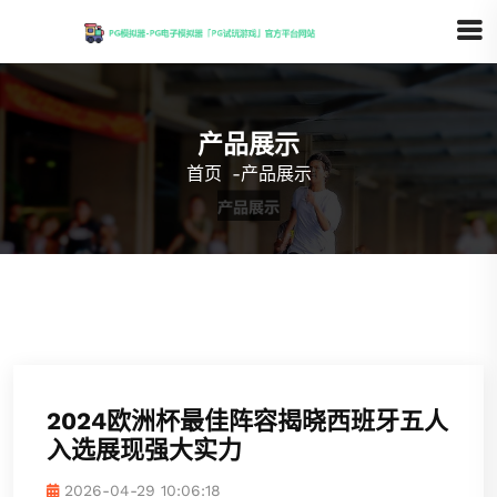
产品展示
首页
-
产品展示
2024欧洲杯最佳阵容揭晓西班牙五人
入选展现强大实力
2026-04-29 10:06:18