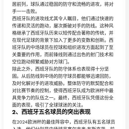
居前列，球队通过稳固的防守和流畅的进攻，将对
手一一击败。
西班牙队的进攻线尤其令人瞩目，他们通过快速的
传递和灵活的跑动，屡次撕破对手的防线。这种风
格继承了西班牙队历来以短传配合著称的传统，并
在现代足球的背景下加入了更多的变数和创新。西
班牙队的中场球员在控球和组织进攻方面起到了至
关重要的作用，而前锋线则通过出色的射门技术和
空位跑动频繁威胁对方球门。
除此之外，西班牙队的防守体系也表现得十分坚
固。从后防线到中场的防守球员都能够迅速回防，
及时化解对手的进攻威胁。整体防守的默契配合和
对比赛节奏的控制，使得西班牙队成为欧洲杯中最
具竞争力的队伍之一。最终，西班牙队凭借这份全
面的表现，吸引了全球球迷的关注。
2、西班牙五名球员的突出表现
在2024欧洲杯的最佳阵容中，西班牙队有五名球员