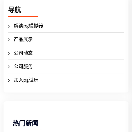
导航
解读pg模拟器
产品展示
公司动态
公司服务
加入pg试玩
热门新闻