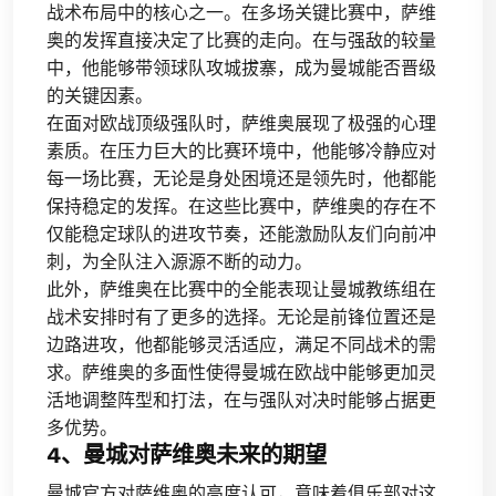
战术布局中的核心之一。在多场关键比赛中，萨维
奥的发挥直接决定了比赛的走向。在与强敌的较量
中，他能够带领球队攻城拔寨，成为曼城能否晋级
的关键因素。
在面对欧战顶级强队时，萨维奥展现了极强的心理
素质。在压力巨大的比赛环境中，他能够冷静应对
每一场比赛，无论是身处困境还是领先时，他都能
保持稳定的发挥。在这些比赛中，萨维奥的存在不
仅能稳定球队的进攻节奏，还能激励队友们向前冲
刺，为全队注入源源不断的动力。
此外，萨维奥在比赛中的全能表现让曼城教练组在
战术安排时有了更多的选择。无论是前锋位置还是
边路进攻，他都能够灵活适应，满足不同战术的需
求。萨维奥的多面性使得曼城在欧战中能够更加灵
活地调整阵型和打法，在与强队对决时能够占据更
多优势。
4、曼城对萨维奥未来的期望
曼城官方对萨维奥的高度认可，意味着俱乐部对这