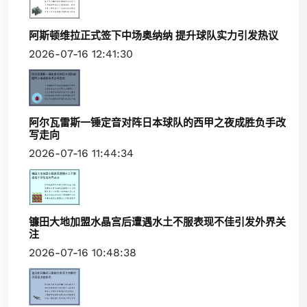
阿斯顿维拉正式签下中场奥纳纳 提升球队实力引发热议
2026-07-16 12:41:30
阿尔瓦雷斯一锤定音对阵日本球队的西甲之夜成胜负手改
写走向
2026-07-16 11:44:34
镰田大地加盟水晶宫后遭遇水土不服表现不佳引发外界关
注
2026-07-16 10:48:38