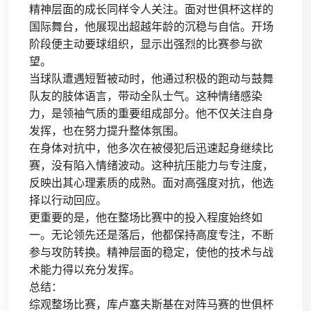
精神层面的成长同样令人关注。面对世俱杯这样的
国际舞台，他展现出超越年龄的沉稳与自信。开场
阶段便主动要球组织，显示出强烈的比赛参与欲
望。
当球队遭遇短暂被动时，他通过积极的跑动与鼓舞
队友的肢体语言，带动全队士气。这种情绪感染
力，是领袖气质的重要组成部分。他不仅关注自身
发挥，也在努力提升整体氛围。
在身体对抗中，他多次在被侵犯后迅速起身继续比
赛，没有陷入情绪波动。这种抗压能力与专注度，
反映出其心理素质的成熟。面对高强度对抗，他选
择以行动回应。
更重要的是，他在整场比赛中的投入程度始终如
一。无论领先还是落后，他都保持高度专注，不断
参与攻防转换。精神层面的稳定，使他的技术与战
术能力得以充分发挥。
总结：
综观整场比赛，库卢塞夫斯基在对阵马赛的世俱杯