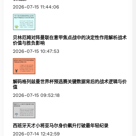
2026-07-15 11:44:06
贝林厄姆对阵曼联在意甲焦点战中的决定性作用解析战术
价值与胜负影响
2026-07-15 10:47:53
解码格列兹曼世界杯预选赛关键数据背后的战术逻辑与价
值
2026-07-15 09:52:18
西班牙天才小将亚马尔身价飙升打破最年轻纪录
2026-07-14 12:42:59