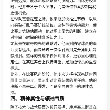
正确选择，展现出成熟球员的决断力。当比分胶着
时，他并未急于个人突破，而是通过节奏控制等待
更佳机会。
在球队需要提速之际，他果断加快推进节奏，以纵
向突破打乱马赛防线站位。这种节奏切换能力，使
比赛走势随他而动。他对场上局势的判断，建立在
对空间与时间的精准感知之上。
尤其是在取得领先的进球时，他面对防守球员的逼
近没有慌乱，而是通过一次假射真扣晃开角度后冷
静推射。这样的处理不仅体现技术，更彰显心理稳
定性。在高压舞台上保持清醒，是顶级球员的重要
标志。
此外，在比赛尾声阶段，他多次选择控球拖延时间
而非盲目进攻，显示出对比赛结果的责任感。他的
决断不再是单点爆发，而是全局思维下的理性选
择。
四、精神属性与领袖气质
除了技术与战术层面的优异发挥，库卢塞夫斯基在