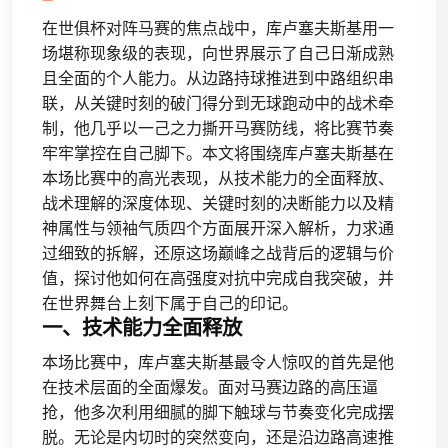
在世俱杯对阵马赛的焦点战中，库卢塞夫斯基用一
场堪称现象级的表现，向世界展示了自己日渐成熟
且全面的个人能力。从边路持球推进到中路组织串
联，从关键时刻的破门得分到无球跑动中的战术牵
制，他几乎以一己之力撕开马赛防线，将比赛节奏
牢牢掌控在自己脚下。本文将围绕库卢塞夫斯基在
本场比赛中的高光表现，从技术能力的全面释放、
战术理解的深度体现、关键时刻的决断能力以及精
神属性与领袖气质四个方面展开深入解析，力求通
过细致的拆解，还原这场巅峰之战背后的逻辑与价
值，探讨他如何在高强度对抗中完成自我突破，并
在世界舞台上刻下属于自己的印记。
一、技术能力全面释放
本场比赛中，库卢塞夫斯基最令人惊叹的首先是他
在技术层面的全面爆发。面对马赛边路的高压逼
抢，他多次利用细腻的脚下触球与节奏变化完成摆
脱。无论是内切时的突然变向，还是沿边路高速推