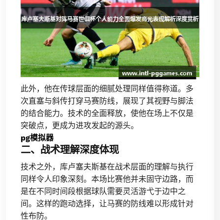
此外，他在传球层面的细腻处理同样值得称道。多
次直塞与斜传打穿马赛防线，展现了其视野与脚法
的结合能力。技术的全面释放，使他在场上不仅是
突破点，更成为进攻发起的源头。
pg模拟器
二、战术理解深度体现
技术之外，库卢塞夫斯基在战术层面的理解与执行
同样令人印象深刻。本场比赛他并未固守边路，而
是在不同时间段根据球队需要灵活游弋于边中之
间。这样的跑动选择，让马赛的防线难以形成针对
性布防。