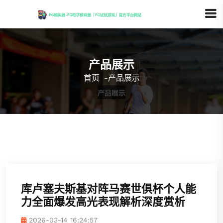
产品展示
首页
-
产品展示
库卢塞夫斯基对阵马赛世俱杯个人能
力全面爆发高光表现解析深度赏析
2026-03-14 16:24:57