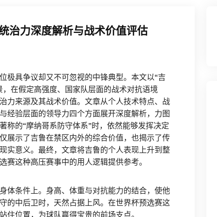
统治力深度解析与战术价值评估
位极具争议却又不可忽视的中锋典型。本文以“吉
景，在假定高强度、国家队层面的战术对抗语境
治力来源及其战术价值。文章从个人技术特点、战
与经验层面的领导力四个方面展开深度解析，力图
著称的“摩纳哥系防守体系”时，依然能够发挥决定
仅展示了吉鲁在禁区内外的综合价值，也揭示了传
现实意义。最终，文章将吉鲁的个人表现上升到整
选赛这种高压赛事中的用人逻辑提供参考。
身体条件上。身高、体重与对抗能力的结合，使他
守的中后卫时，天然占据上风。在世界杯预选赛这
站住位置，为球队赢得宝贵的前场支点。