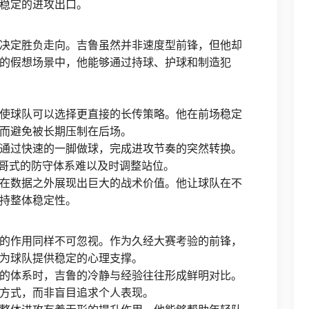
稳定的进攻出口。
决定胜负走向。吉鲁虽然并非速度型前锋，但他却
的假想场景中，他能够通过持球、护球和制造犯
使球队可以选择更直接的长传策略。他在前场稳定
而避免被长期压制在后场。
通过快速的一脚做球，完成进攻节奏的突然转换。
纳哥式的防守体系难以及时调整站位。
在数据之外展现出巨大的战术价值。他让球队在不
持整体稳定性。
的作用同样不可忽视。作为久经大赛考验的前锋，
为球队提供稳定的心理支撑。
的体系时，吉鲁的冷静与经验往往形成鲜明对比。
方式，而非盲目追求个人表现。