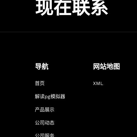
现在联系
导航
网站地图
首页
XML
解读pg模拟器
产品展示
公司动态
公司服务