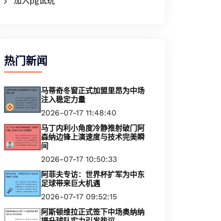
加入pg试玩
热门新闻
马蒂奇冬窗正式加盟里昂为中场
注入稳定力量
2026-07-17 11:48:40
马丁内利小角度冷静推射破门阿
森纳边锋上演速度与技术完美瞬
间
2026-07-17 10:50:33
阿菲夫专访：世界杯扩军为中东
足球带来巨大机遇
2026-07-17 09:52:15
阿斯顿维拉正式签下中场奥纳纳