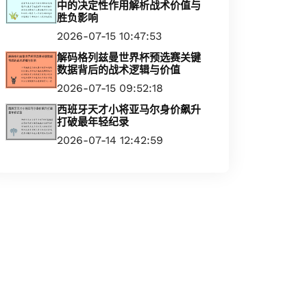
中的决定性作用解析战术价值与
胜负影响
2026-07-15 10:47:53
解码格列兹曼世界杯预选赛关键
数据背后的战术逻辑与价值
2026-07-15 09:52:18
西班牙天才小将亚马尔身价飙升
打破最年轻纪录
2026-07-14 12:42:59