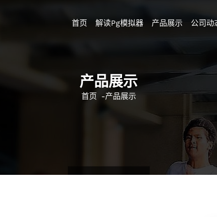
首页
解读pg模拟器
产品展示
公司动
产品展示
首页
-
产品展示