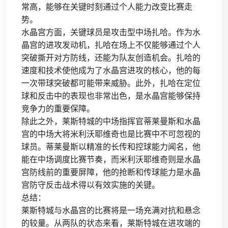
常高，能够在关键时刻通过个人能力改变比赛走
势。
水晶宫方面，关键球员是攻击型中场扎哈。作为水
晶宫的进攻发动机，扎哈在场上不仅能够通过个人
突破撕开对方防线，还能为队友创造机会。扎哈的
速度和技术使他成为了水晶宫进攻的核心，他的每
一次带球突破都可能带来威胁。此外，扎哈在定位
球和反击中的表现也非常出色，是水晶宫能够保持
竞争力的重要保障。
除此之外，莱斯特城的中场指挥官蒂莱曼斯和水晶
宫的中场大将米利沃耶维奇也是比赛中不可忽视的
球员。蒂莱曼斯以精准的长传和控球能力闻名，他
能在中场调度比赛节奏，而米利沃耶维奇则是水晶
宫防线前的重要屏障，他的抢断和传球能力是水晶
宫防守反击战术得以有效实施的关键。
总结：
莱斯特城与水晶宫的比赛将是一场充满对抗和悬念
的较量。从两队的状态来看，莱斯特城在进攻端的