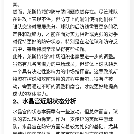
喜。
然而，莱斯特城的防守端问题依然存在。尽管球队
在进攻上表现不俗，但防守上的漏洞使得他们在与
强队交锋时屡屡失分。球队的后防线需要更多的稳
定性和凝聚力，才能在面对实力相近或更强的对手
时保持更好的防守状态。特别是在定位球和防守反
击中，莱斯特城常常显得有些松懈。
此外，莱斯特城的中场组织也需要进一步的调整。
虽然有几名有潜力的中场球员，但整体上球队缺乏
一个具有决定性影响力的中场指挥官。这导致莱斯
特城在控球和攻防转换的过程中偶尔显得有些被
动，需要通过不断的调整和磨合，才能更好地提高
球队的整体实力。
2、水晶宫近期状态分析
水晶宫的状态本赛季有一些波动，但总体而言，球
队的表现较为稳定。作为一支传统的英超中游球
队，水晶宫在防守方面有着较为扎实的基础。尤其