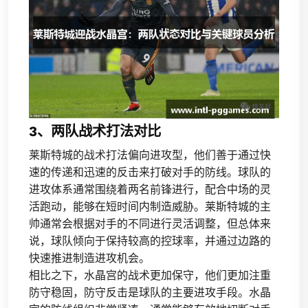
3、两队战术打法对比
莱斯特城的战术打法偏向进攻型，他们善于通过快
速的传递和迅速的反击来打破对手的防线。球队的
进攻体系通常围绕着两名前锋进行，配合中场的灵
活跑动，能够在短时间内制造威胁。莱斯特城的主
帅通常会根据对手的不同进行灵活调整，但总体来
说，球队倾向于保持较高的控球率，并通过边路的
快速推进制造进攻机会。
相比之下，水晶宫的战术更加保守，他们更加注重
防守稳固，防守反击是球队的主要进攻手段。水晶