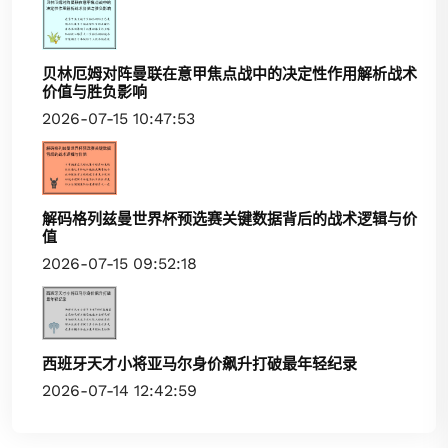
贝林厄姆对阵曼联在意甲焦点战中的决定性作用解析战术
价值与胜负影响
2026-07-15 10:47:53
解码格列兹曼世界杯预选赛关键数据背后的战术逻辑与价
值
2026-07-15 09:52:18
西班牙天才小将亚马尔身价飙升打破最年轻纪录
2026-07-14 12:42:59