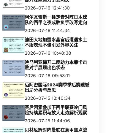
提升球队实力引发热议
2026-07-16 12:41:30
阿尔瓦雷斯一锤定音对阵日本球
队的西甲之夜成胜负手改写走向
2026-07-16 11:44:34
镰田大地加盟水晶宫后遭遇水土
不服表现不佳引发外界关注
2026-07-16 10:48:38
迪马利亚梅开二度助力本菲卡击
败对手展现出色状态
2026-07-16 09:53:11
迈阿密国际2024赛季季后赛遗憾
出局分析与反思
2026-07-15 12:40:34
赛后因素叠加下西甲联赛冷门风
险持续累积与放大走势解析观察
2026-07-15 11:44:06
贝林厄姆对阵曼联在意甲焦点战