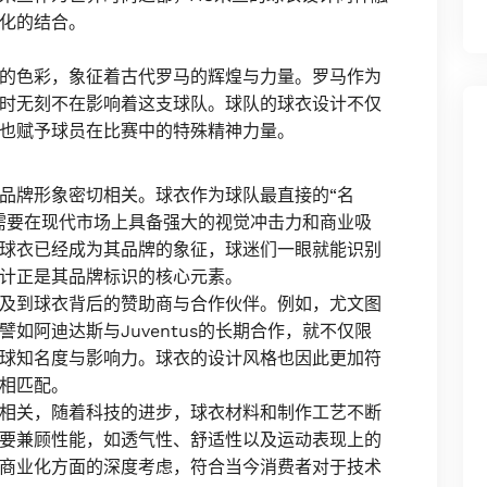
化的结合。
的色彩，象征着古代罗马的辉煌与力量。罗马作为
时无刻不在影响着这支球队。球队的球衣设计不仅
也赋予球员在比赛中的特殊精神力量。
品牌形象密切相关。球衣作为球队最直接的“名
需要在现代市场上具备强大的视觉冲击力和商业吸
球衣已经成为其品牌的象征，球迷们一眼就能识别
计正是其品牌标识的核心元素。
及到球衣背后的赞助商与合作伙伴。例如，尤文图
如阿迪达斯与Juventus的长期合作，就不仅限
球知名度与影响力。球衣的设计风格也因此更加符
相匹配。
相关，随着科技的进步，球衣材料和制作工艺不断
要兼顾性能，如透气性、舒适性以及运动表现上的
商业化方面的深度考虑，符合当今消费者对于技术