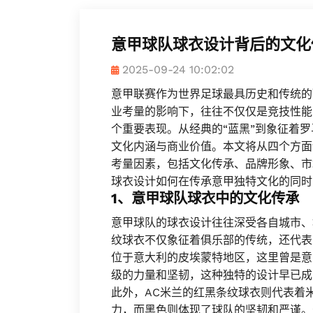
意甲球队球衣设计背后的文化
2025-09-24 10:02:02
意甲联赛作为世界足球最具历史和传统的
业考量的影响下，往往不仅仅是竞技性能
个重要表现。从经典的“蓝黑”到象征着罗
文化内涵与商业价值。本文将从四个方面
考量因素，包括文化传承、品牌形象、市
球衣设计如何在传承意甲独特文化的同时
1、意甲球队球衣中的文化传承
意甲球队的球衣设计往往深受各自城市、
纹球衣不仅象征着俱乐部的传统，还代表
位于意大利的皮埃蒙特地区，这里曾是意
级的力量和坚韧，这种独特的设计早已成
此外，AC米兰的红黑条纹球衣则代表着
力，而黑色则体现了球队的坚韧和严谨。