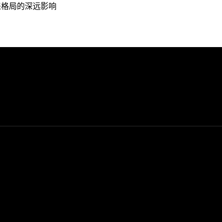
来格局的深远影响