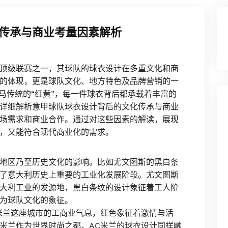
传承与商业考量因素解析
顶级联赛之一，其球队的球衣设计在多重文化和商
的体现，更是球队文化、地方特色及品牌营销的一
马传统的“红黄”，每一件球衣背后都承载着丰富的
详细解析意甲球队球衣设计背后的文化传承与商业
场需求和商业合作。通过对这些因素的解读，展现
，又能符合现代商业化的需求。
地区乃至历史文化的影响。比如尤文图斯的黑白条
了意大利历史上重要的工业化发展阶段。尤文图斯
大利工业的发源地，黑白条纹的设计象征着工人阶
为球队文化的象征。
米兰这座城市的工商业气息，红色象征着激情与活
米兰作为世界时尚之都，AC米兰的球衣设计同样融