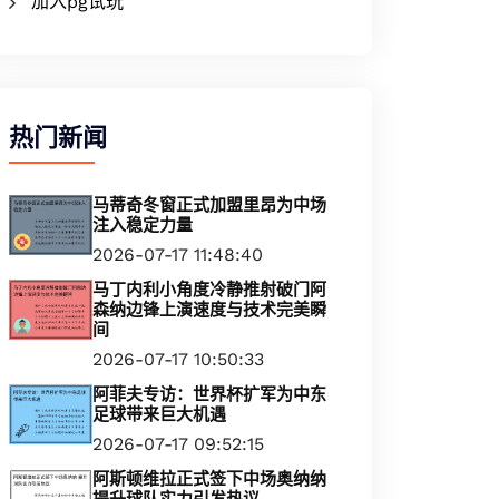
加入pg试玩
热门新闻
马蒂奇冬窗正式加盟里昂为中场
注入稳定力量
2026-07-17 11:48:40
马丁内利小角度冷静推射破门阿
森纳边锋上演速度与技术完美瞬
间
2026-07-17 10:50:33
阿菲夫专访：世界杯扩军为中东
足球带来巨大机遇
2026-07-17 09:52:15
阿斯顿维拉正式签下中场奥纳纳