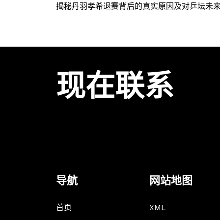
揭秘丹羽孝希退赛背后的真实原因及对乒坛未
现在联系
导航
网站地图
首页
XML