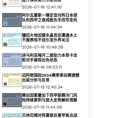
提升球队实力引发热议
2026-07-16 12:41:30
阿尔瓦雷斯一锤定音对阵日本球
队的西甲之夜成胜负手改写走向
2026-07-16 11:44:34
镰田大地加盟水晶宫后遭遇水土
不服表现不佳引发外界关注
2026-07-16 10:48:38
迪马利亚梅开二度助力本菲卡击
败对手展现出色状态
2026-07-16 09:53:11
迈阿密国际2024赛季季后赛遗憾
出局分析与反思
2026-07-15 12:40:34
赛后因素叠加下西甲联赛冷门风
险持续累积与放大走势解析观察
2026-07-15 11:44:06
贝林厄姆对阵曼联在意甲焦点战