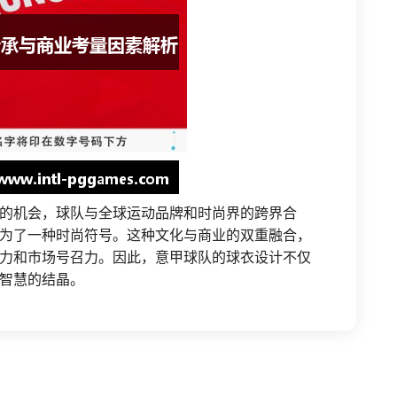
的机会，球队与全球运动品牌和时尚界的跨界合
为了一种时尚符号。这种文化与商业的双重融合，
力和市场号召力。因此，意甲球队的球衣设计不仅
智慧的结晶。