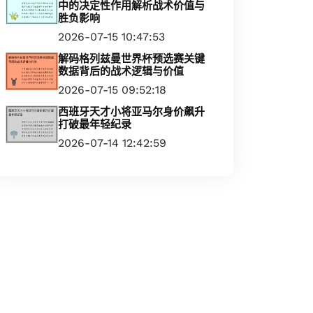
中的决定性作用解析战术价值与
胜负影响
2026-07-15 10:47:53
解码格列兹曼世界杯预选赛关键
数据背后的战术逻辑与价值
2026-07-15 09:52:18
西班牙天才小将亚马尔身价飙升
打破最年轻纪录
2026-07-14 12:42:59