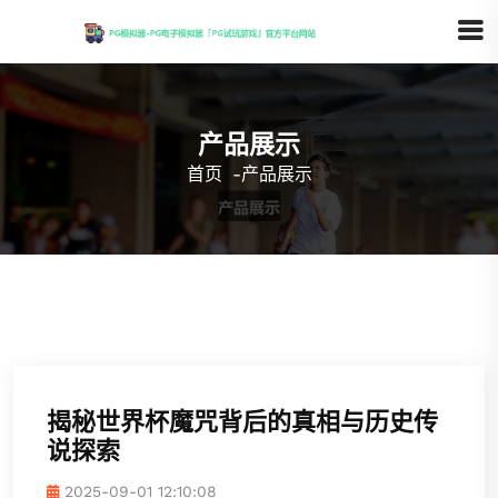
产品展示
首页
-
产品展示
揭秘世界杯魔咒背后的真相与历史传
说探索
2025-09-01 12:10:08