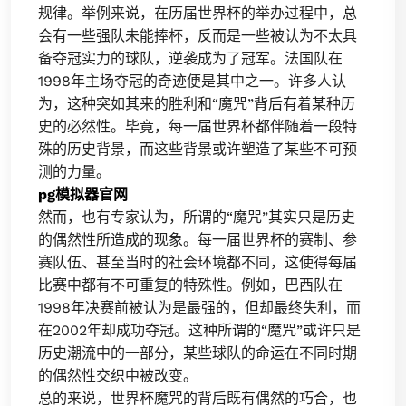
规律。举例来说，在历届世界杯的举办过程中，总
会有一些强队未能捧杯，反而是一些被认为不太具
备夺冠实力的球队，逆袭成为了冠军。法国队在
1998年主场夺冠的奇迹便是其中之一。许多人认
为，这种突如其来的胜利和“魔咒”背后有着某种历
史的必然性。毕竟，每一届世界杯都伴随着一段特
殊的历史背景，而这些背景或许塑造了某些不可预
测的力量。
pg模拟器官网
然而，也有专家认为，所谓的“魔咒”其实只是历史
的偶然性所造成的现象。每一届世界杯的赛制、参
赛队伍、甚至当时的社会环境都不同，这使得每届
比赛中都有不可重复的特殊性。例如，巴西队在
1998年决赛前被认为是最强的，但却最终失利，而
在2002年却成功夺冠。这种所谓的“魔咒”或许只是
历史潮流中的一部分，某些球队的命运在不同时期
的偶然性交织中被改变。
总的来说，世界杯魔咒的背后既有偶然的巧合，也