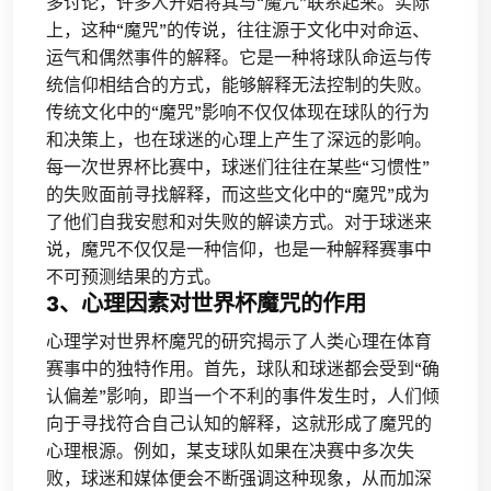
多讨论，许多人开始将其与“魔咒”联系起来。实际
上，这种“魔咒”的传说，往往源于文化中对命运、
运气和偶然事件的解释。它是一种将球队命运与传
统信仰相结合的方式，能够解释无法控制的失败。
传统文化中的“魔咒”影响不仅仅体现在球队的行为
和决策上，也在球迷的心理上产生了深远的影响。
每一次世界杯比赛中，球迷们往往在某些“习惯性”
的失败面前寻找解释，而这些文化中的“魔咒”成为
了他们自我安慰和对失败的解读方式。对于球迷来
说，魔咒不仅仅是一种信仰，也是一种解释赛事中
不可预测结果的方式。
3、心理因素对世界杯魔咒的作用
心理学对世界杯魔咒的研究揭示了人类心理在体育
赛事中的独特作用。首先，球队和球迷都会受到“确
认偏差”影响，即当一个不利的事件发生时，人们倾
向于寻找符合自己认知的解释，这就形成了魔咒的
心理根源。例如，某支球队如果在决赛中多次失
败，球迷和媒体便会不断强调这种现象，从而加深