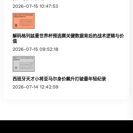
2026-07-15 10:47:53
解码格列兹曼世界杯预选赛关键数据背后的战术逻辑与价
值
2026-07-15 09:52:18
西班牙天才小将亚马尔身价飙升打破最年轻纪录
2026-07-14 12:42:59