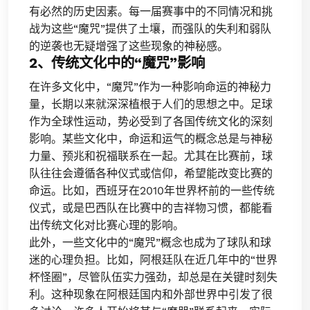
有必然的历史因素。每一届赛事中的不同情况和挑
战为这些“魔咒”提供了土壤，而强队的失利和弱队
的逆袭也无疑增强了这些现象的神秘感。
2、传统文化中的“魔咒”影响
在许多文化中，“魔咒”作为一种影响命运的神秘力
量，长期以来就深深植根于人们的思想之中。足球
作为全球性运动，势必受到了各国传统文化的深刻
影响。某些文化中，命运和运气的概念总是与神秘
力量、预兆和祝福联系在一起。尤其在比赛前，球
队往往会遵循各种仪式或信仰，希望能改变比赛的
命运。比如，西班牙在2010年世界杯前的一些传统
仪式，或是巴西队在比赛中的吉祥物习惯，都能看
出传统文化对比赛心理的影响。
此外，一些文化中的“魔咒”概念也成为了球队和球
迷的心理负担。比如，阿根廷队在近几年中的“世界
杯怪圈”，尽管队伍实力强劲，却总是在关键时刻失
利。这种现象在阿根廷国内和外部世界中引发了很