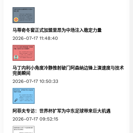
马蒂奇冬窗正式加盟里昂为中场注入稳定力量
2026-07-17 11:48:40
马丁内利小角度冷静推射破门阿森纳边锋上演速度与技术
完美瞬间
2026-07-17 10:50:33
阿菲夫专访：世界杯扩军为中东足球带来巨大机遇
2026-07-17 09:52:15