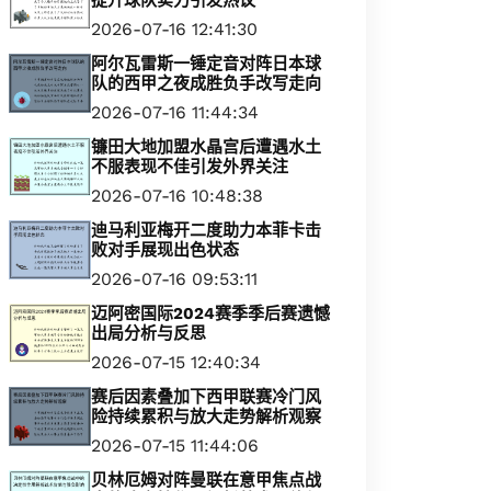
提升球队实力引发热议
2026-07-16 12:41:30
阿尔瓦雷斯一锤定音对阵日本球
队的西甲之夜成胜负手改写走向
2026-07-16 11:44:34
镰田大地加盟水晶宫后遭遇水土
不服表现不佳引发外界关注
2026-07-16 10:48:38
迪马利亚梅开二度助力本菲卡击
败对手展现出色状态
2026-07-16 09:53:11
迈阿密国际2024赛季季后赛遗憾
出局分析与反思
2026-07-15 12:40:34
赛后因素叠加下西甲联赛冷门风
险持续累积与放大走势解析观察
2026-07-15 11:44:06
贝林厄姆对阵曼联在意甲焦点战