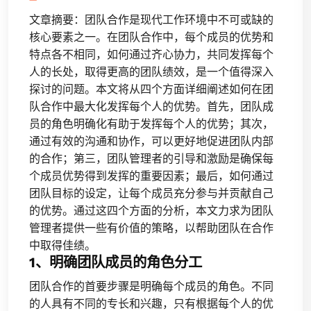
文章摘要：团队合作是现代工作环境中不可或缺的
核心要素之一。在团队合作中，每个成员的优势和
特点各不相同，如何通过齐心协力，共同发挥每个
人的长处，取得更高的团队绩效，是一个值得深入
探讨的问题。本文将从四个方面详细阐述如何在团
队合作中最大化发挥每个人的优势。首先，团队成
员的角色明确化有助于发挥每个人的优势；其次，
通过有效的沟通和协作，可以更好地促进团队内部
的合作；第三，团队管理者的引导和激励是确保每
个成员优势得到发挥的重要因素；最后，如何通过
团队目标的设定，让每个成员充分参与并贡献自己
的优势。通过这四个方面的分析，本文力求为团队
管理者提供一些有价值的策略，以帮助团队在合作
中取得佳绩。
1、明确团队成员的角色分工
团队合作的首要步骤是明确每个成员的角色。不同
的人具有不同的专长和兴趣，只有根据每个人的优