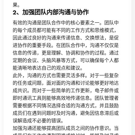
果。
2、加强团队内部沟通与协作
有效的沟通是团队合作中的核心要素之一。团队中
的每个成员都可能有不同的工作方式和思维模式，
因此通过良好的沟通来传递信息、交换想法，是促
进协作的重要手段。在团队合作中，沟通不仅仅是
信息的传递，更是理解、协调和协作的过程。通过
定期的会议、头脑风暴等方式，可以确保每个人都
能清晰地表达自己的观点和建议。
此外，沟通的方式也需要灵活多样。对于一些复杂
的任务或问题，面对面的沟通和讨论能够更好地达
成共识。而对于一些简单的工作更新，电子邮件或
即时通讯工具则能够高效地传递信息。团队管理者
需要根据不同情况选择合适的沟通方式，并且鼓励
成员们在遇到问题时及时沟通，避免因信息滞后或
误解造成不必要的错误。
加强沟通还能够提高团队成员之间的协作意识。当