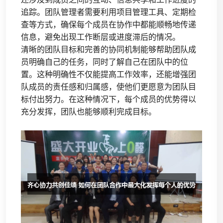
追踪。团队管理者需要利用项目管理工具、定期检
查等方式，确保每个成员在协作中都能顺畅地传递
信息，避免出现工作断层或进度滞后的情况。
清晰的团队目标和完善的协同机制能够帮助团队成
员明确自己的任务，同时了解自己在团队中的位
置。这种明确性不仅能提高工作效率，还能增强团
队成员的责任感和归属感，使他们更愿意为团队目
标付出努力。在这种情况下，每个成员的优势得以
充分发挥，团队也能够顺利完成目标。