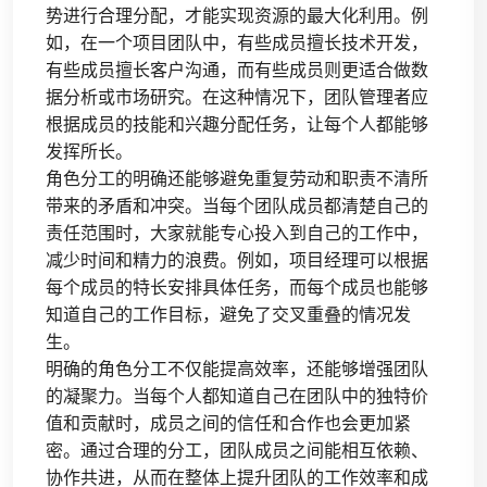
势进行合理分配，才能实现资源的最大化利用。例
如，在一个项目团队中，有些成员擅长技术开发，
有些成员擅长客户沟通，而有些成员则更适合做数
据分析或市场研究。在这种情况下，团队管理者应
根据成员的技能和兴趣分配任务，让每个人都能够
发挥所长。
角色分工的明确还能够避免重复劳动和职责不清所
带来的矛盾和冲突。当每个团队成员都清楚自己的
责任范围时，大家就能专心投入到自己的工作中，
减少时间和精力的浪费。例如，项目经理可以根据
每个成员的特长安排具体任务，而每个成员也能够
知道自己的工作目标，避免了交叉重叠的情况发
生。
明确的角色分工不仅能提高效率，还能够增强团队
的凝聚力。当每个人都知道自己在团队中的独特价
值和贡献时，成员之间的信任和合作也会更加紧
密。通过合理的分工，团队成员之间能相互依赖、
协作共进，从而在整体上提升团队的工作效率和成