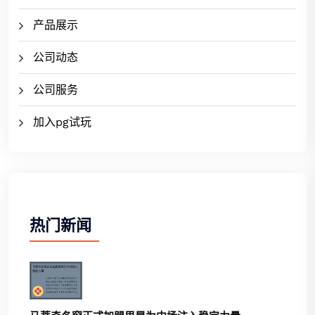
产品展示
公司动态
公司服务
加入pg试玩
热门新闻