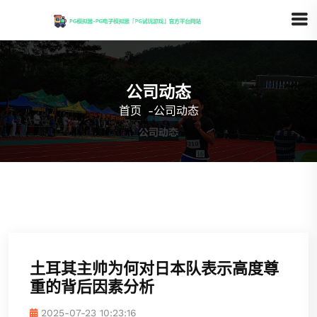
公司动态
首页
-
公司动态
土耳其主帅为何对日本队表示高度尊
重的背后因素分析
2025-07-23 10:23:16