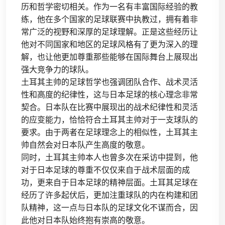
历和哲学密切相关。作为一名有丰富国际经验的教
练，他在多个国家的足球联赛中执教过，拥有着非
常广泛的视野和深厚的足球理解。正是这些经历让
他对不同国家和地区的足球风格有了更为深入的理
解，也让他更加尊重那些能够在国际舞台上展现出
强大竞争力的球队。
土耳其主帅的足球哲学也强调团队合作、战术灵活
性和高度的纪律性，这与日本足球的核心理念非常
契合。日本队在比赛中展现出的战术纪律性和灵活
的应变能力，恰恰符合土耳其主帅对于一支球队的
要求。由于两者在足球理念上的相似性，土耳其主
帅自然会对日本队产生高度的敬意。
同时，土耳其主帅本人也曾多次在采访中提到，他
对于日本足球的尊重不仅仅来自于战术层面的成
功，更来自于日本足球的精神层面。土耳其足球在
经历了许多起伏后，更加注重球队的内在构建和团
队精神，这一点与日本队的足球文化不谋而合，因
此他对日本队始终抱有崇高的敬意。