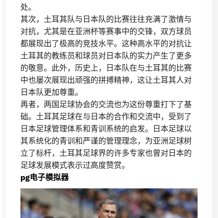
处。
其次，土耳其队与日本队的比赛往往充满了激情与
对抗，尤其是在亚洲杯等赛事中的交锋，双方球员
都展现出了极高的竞技水平。这种高水平的对抗让
土耳其的教练员和球员对日本队的实力产生了更多
的敬意。此外，历史上，日本队在与土耳其的比赛
中也屡次展现出顽强的拼搏精神，这让土耳其人对
日本队更加尊重。
再者，两国足球协会的交流也为这份尊重打下了基
础。土耳其足球在与日本的合作和交流中，受到了
日本足球管理体系和青训系统的启发。日本足球以
其系统化的青训和严谨的管理理念，为亚洲足球树
立了标杆，土耳其足球界的许多专家也曾对日本的
足球发展模式表示过高度赞赏。
pg电子模拟器