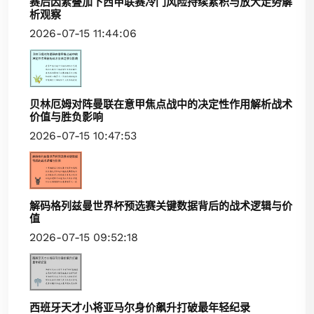
赛后因素叠加下西甲联赛冷门风险持续累积与放大走势解
析观察
2026-07-15 11:44:06
贝林厄姆对阵曼联在意甲焦点战中的决定性作用解析战术
价值与胜负影响
2026-07-15 10:47:53
解码格列兹曼世界杯预选赛关键数据背后的战术逻辑与价
值
2026-07-15 09:52:18
西班牙天才小将亚马尔身价飙升打破最年轻纪录