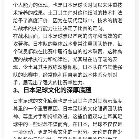
个人能力的体现，也是日本足球长时间以来注重技
术培养的成果。土耳其主帅对这种细腻的技术打法
给予了高度评价，因为在现代足球中，技术的精湛
与战术的执行能力往往决定了比赛的走向。
在战术层面，日本足球素以严密的防守和高效的进
攻著称。日本队的整体战术非常注重团队协作，每
个球员都能在比赛中履行各自的战术职责。这种高
度的战术执行力和纪律性，尤其是在防守端的表
现，令土耳其主教练深感佩服。日本队在与其他强
队的比赛中，经常能利用自身的战术体系克制对
手，展现出了强大的比赛掌控力。
3、日本足球文化的深厚底蕴
日本足球的文化底蕴也是土耳其主帅对其表示高度
尊重的一个重要原因。日本足球的文化强调团队精
神、尊重对手和持续改进，这些价值观与土耳其足
球中的一些理念不谋而合。在日本，足球不仅仅是
一项运动，更是社会文化的一部分。无论是在青少