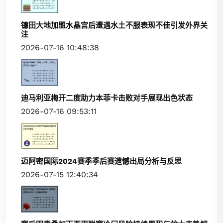
镰田大地加盟水晶宫后遭遇水土不服表现不佳引发外界关
注
2026-07-16 10:48:38
迪马利亚梅开二度助力本菲卡击败对手展现出色状态
2026-07-16 09:53:11
迈阿密国际2024赛季季后赛遗憾出局分析与反思
2026-07-15 12:40:34