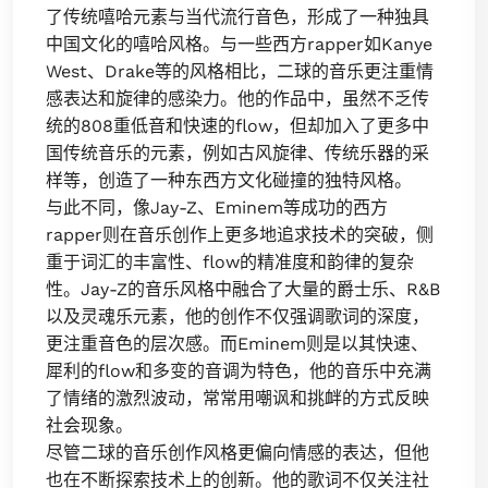
了传统嘻哈元素与当代流行音色，形成了一种独具
中国文化的嘻哈风格。与一些西方rapper如Kanye
West、Drake等的风格相比，二球的音乐更注重情
感表达和旋律的感染力。他的作品中，虽然不乏传
统的808重低音和快速的flow，但却加入了更多中
国传统音乐的元素，例如古风旋律、传统乐器的采
样等，创造了一种东西方文化碰撞的独特风格。
与此不同，像Jay-Z、Eminem等成功的西方
rapper则在音乐创作上更多地追求技术的突破，侧
重于词汇的丰富性、flow的精准度和韵律的复杂
性。Jay-Z的音乐风格中融合了大量的爵士乐、R&B
以及灵魂乐元素，他的创作不仅强调歌词的深度，
更注重音色的层次感。而Eminem则是以其快速、
犀利的flow和多变的音调为特色，他的音乐中充满
了情绪的激烈波动，常常用嘲讽和挑衅的方式反映
社会现象。
尽管二球的音乐创作风格更偏向情感的表达，但他
也在不断探索技术上的创新。他的歌词不仅关注社