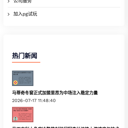
公司服务
加入pg试玩
热门新闻
马蒂奇冬窗正式加盟里昂为中场注入稳定力量
2026-07-17 11:48:40