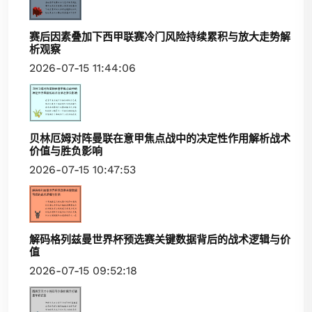
赛后因素叠加下西甲联赛冷门风险持续累积与放大走势解
析观察
2026-07-15 11:44:06
贝林厄姆对阵曼联在意甲焦点战中的决定性作用解析战术
价值与胜负影响
2026-07-15 10:47:53
解码格列兹曼世界杯预选赛关键数据背后的战术逻辑与价
值
2026-07-15 09:52:18