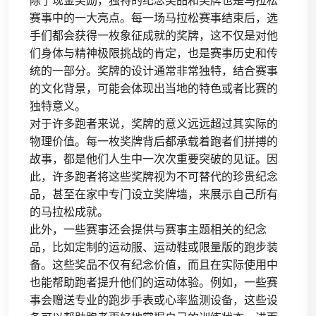
除了现金奖励，独特的纪念奖品和奖牌也是马拉松
赛事中的一大亮点。每一场马拉松赛事结束后，选
手们都会获得一枚象征成就的奖牌，这不仅是对他
们身体与精神极限挑战的肯定，也是赛事历史和传
统的一部分。奖牌的设计通常非常独特，结合赛事
的文化背景，可能会体现出当地的特色或者比赛的
独特意义。
对于许多跑者来说，奖牌的意义远远超过其实际的
物理价值。每一枚奖牌背后都承载着跑者们拼搏的
故事，都是他们人生中一次次重要突破的见证。因
此，许多跑者将这些奖牌视为不可替代的珍贵纪念
品，甚至在家中专门设立奖牌墙，来展示自己所有
的马拉松成就。
此外，一些赛事还会提供与赛事主题相关的纪念
品，比如定制的运动服、运动鞋或限量版的跑步装
备。这些奖品不仅有纪念价值，而且在实际使用中
也能帮助跑者提升他们的运动体验。例如，一些赛
事会赠送专业的跑步手表或心率监测设备，这些设