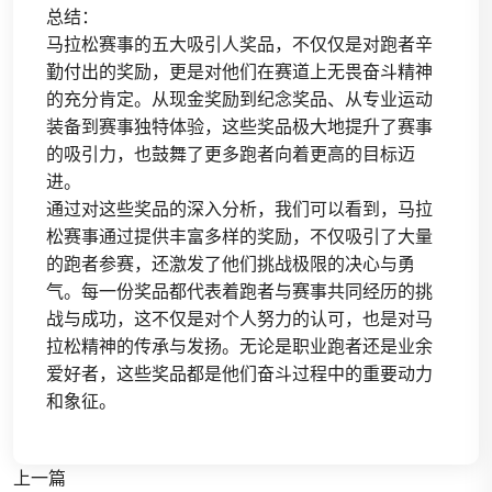
总结：
马拉松赛事的五大吸引人奖品，不仅仅是对跑者辛
勤付出的奖励，更是对他们在赛道上无畏奋斗精神
的充分肯定。从现金奖励到纪念奖品、从专业运动
装备到赛事独特体验，这些奖品极大地提升了赛事
的吸引力，也鼓舞了更多跑者向着更高的目标迈
进。
通过对这些奖品的深入分析，我们可以看到，马拉
松赛事通过提供丰富多样的奖励，不仅吸引了大量
的跑者参赛，还激发了他们挑战极限的决心与勇
气。每一份奖品都代表着跑者与赛事共同经历的挑
战与成功，这不仅是对个人努力的认可，也是对马
拉松精神的传承与发扬。无论是职业跑者还是业余
爱好者，这些奖品都是他们奋斗过程中的重要动力
和象征。
上一篇