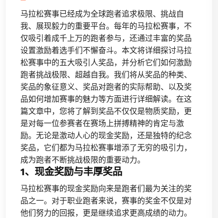
马拉松赛事已经成为全球跑者追求极限、挑战自
我、展现毅力的重要平台。每年的马拉松赛事，不
仅吸引着成千上万的跑者参与，还通过丰富的奖品
设置激励着选手们不懈奋斗。本文将详细探讨马拉
松赛事中的五大吸引人奖品，并分析它们如何激励
跑者挑战极限、超越自我。我们将从奖品的种类、
奖品的象征意义、奖品对跑者的实际帮助、以及奖
品如何增加赛事的魅力等方面进行详细解读。在这
篇文章中，您将了解到奖品不仅仅是物质奖励，更
是对每一位参赛者在赛场上拼搏精神的肯定与激
励。无论是激动人心的现金奖励，还是独特的纪念
奖品，它们都为马拉松赛事增添了无穷的吸引力，
成为跑者不断挑战极限的重要动力。
1、现金奖励与丰厚奖品
马拉松赛事的现金奖励向来是跑者们最为关注的奖
品之一。对于职业跑者来说，赛事的奖金不仅是对
他们努力的回报，更是继续追求更高成绩的动力。