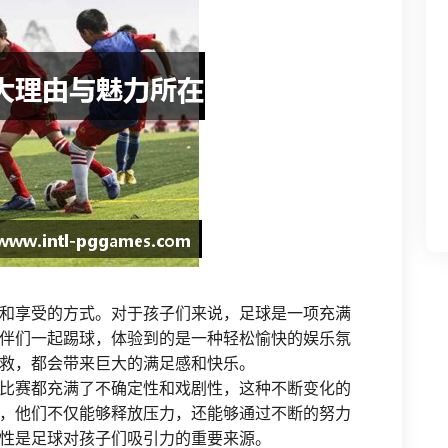
和享受的方式。对于孩子们来说，足球是一项充满
伴们一起踢球，体验到的是一种轻松愉快的娱乐氛
救，都会带来巨大的满足感和快乐。
比赛都充满了不确定性和戏剧性，这种不断变化的
，他们不仅能够释放压力，还能够通过不断的努力
性是足球对孩子们吸引力的重要来源。