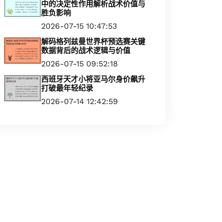
中的决定性作用解析战术价值与
胜负影响
2026-07-15 10:47:53
解码格列兹曼世界杯预选赛关键
数据背后的战术逻辑与价值
2026-07-15 09:52:18
西班牙天才小将亚马尔身价飙升
打破最年轻纪录
2026-07-14 12:42:59