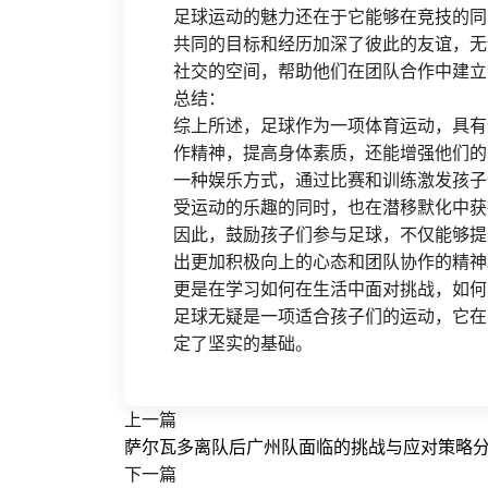
足球运动的魅力还在于它能够在竞技的同
共同的目标和经历加深了彼此的友谊，无
社交的空间，帮助他们在团队合作中建立
总结：
综上所述，足球作为一项体育运动，具有
作精神，提高身体素质，还能增强他们的
一种娱乐方式，通过比赛和训练激发孩子
受运动的乐趣的同时，也在潜移默化中获
因此，鼓励孩子们参与足球，不仅能够提
出更加积极向上的心态和团队协作的精神
更是在学习如何在生活中面对挑战，如何
足球无疑是一项适合孩子们的运动，它在
定了坚实的基础。
上一篇
萨尔瓦多离队后广州队面临的挑战与应对策略
下一篇