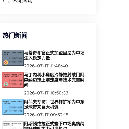
加入pg试玩
热门新闻
马蒂奇冬窗正式加盟里昂为中场
注入稳定力量
2026-07-17 11:48:40
马丁内利小角度冷静推射破门阿
森纳边锋上演速度与技术完美瞬
间
2026-07-17 10:50:33
阿菲夫专访：世界杯扩军为中东
足球带来巨大机遇
2026-07-17 09:52:15
阿斯顿维拉正式签下中场奥纳纳