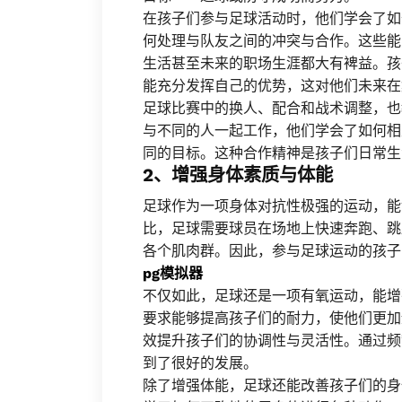
在孩子们参与足球活动时，他们学会了如
何处理与队友之间的冲突与合作。这些能
生活甚至未来的职场生涯都大有裨益。孩
能充分发挥自己的优势，这对他们未来在
足球比赛中的换人、配合和战术调整，也
与不同的人一起工作，他们学会了如何相
同的目标。这种合作精神是孩子们日常生
2、增强身体素质与体能
足球作为一项身体对抗性极强的运动，能
比，足球需要球员在场地上快速奔跑、跳
各个肌肉群。因此，参与足球运动的孩子
pg模拟器
不仅如此，足球还是一项有氧运动，能增
要求能够提高孩子们的耐力，使他们更加
效提升孩子们的协调性与灵活性。通过频
到了很好的发展。
除了增强体能，足球还能改善孩子们的身