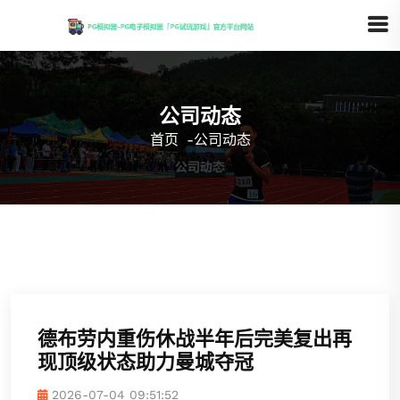
公司动态
首页
-
公司动态
德布劳内重伤休战半年后完美复出再
现顶级状态助力曼城夺冠
2026-07-04 09:51:52