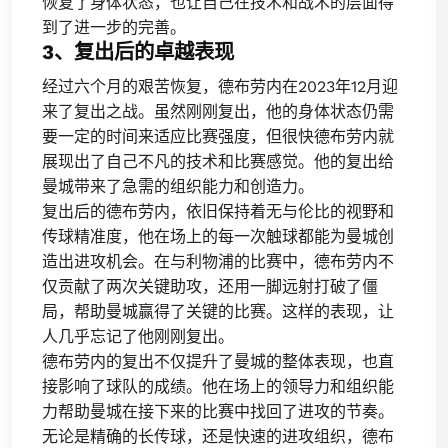
恢复了身体状态，也让自己在技术和战术的层面得
到了进一步的完善。
3、复出后的卓越表现
经过六个月的艰苦恢复，德布劳内在2023年12月迎
来了复出之战。虽然刚刚复出，他的身体状态仍需
要一定的时间来适应比赛强度，但很快德布劳内就
展现出了自己不凡的技术和比赛感觉。他的复出给
曼城带来了急需的组织能力和创造力。
复出后的德布劳内，依旧保持着无与伦比的视野和
传球精准度，他在场上的每一次触球都能为曼城创
造出进攻机会。在与利物浦的比赛中，德布劳内不
仅贡献了两次关键助攻，还用一脚远射打破了僵
局，帮助曼城赢得了关键的比赛。这样的表现，让
人几乎忘记了他刚刚复出。
德布劳内的复出不仅提升了曼城的整体表现，也直
接影响了球队的成绩。他在场上的领导力和组织能
力帮助曼城在接下来的比赛中找回了进攻的节奏。
无论是精确的长传球，还是快速的进攻组织，德布