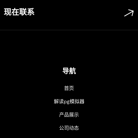
现在联系
导航
首页
解读pg模拟器
产品展示
公司动态