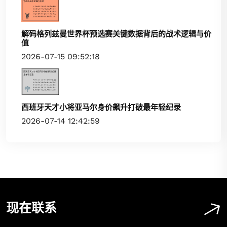
解码格列兹曼世界杯预选赛关键数据背后的战术逻辑与价
值
2026-07-15 09:52:18
西班牙天才小将亚马尔身价飙升打破最年轻纪录
2026-07-14 12:42:59
现在联系