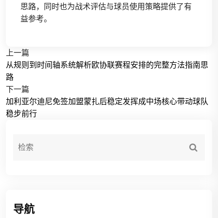
思路，同时也为战术评估与球员使用策略提供了有
益参考。
上一篇
从规则到时间轴系统解析欧协联赛程安排的完整方法指南思
路
下一篇
加利亚尔迪尼免签加盟蒙扎后稳定发挥成中场核心带动球队
稳步前行
导航