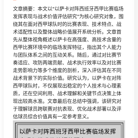
文章摘要：本文以“以萨卡对阵西班牙西甲比赛临场
发挥表现与战术价值评估研究”为核心研究对象，围
绕其在面对西甲球队时的比赛表现、技术特点、战
术适配性以及整体战略价值展开系统分析。文章首
先从整体视角概述以萨卡在高强度、高技术含量的
西甲比赛环境中的临场发挥特征，指出其个人能力
与团队体系之间的互动关系。随后，通过对比赛节
奏适应、攻防两端贡献、战术执行效率以及对比赛
走势影响力等多个维度的剖析，深入评估其在不同
战术背景下的实际价值。研究认为，以萨卡在对阵
西甲球队时，不仅展现出稳定的个人技术与心理素
质，还在空间利用、战术理解和关键节点决策上体
现出较高水准。文章最后在总结中强调，该研究对
于理解球员跨联赛对抗表现、优化战术部署以及评
估球员综合价值具有一定参考意义。