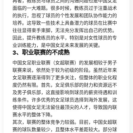
再者，教练员与球员之间的沟通问题也是中国女足
面临的一大难题。很多时候，教练员过于注重战术
的执行，忽视了球员的个性发展和团队协作能力的
培养。这导致一些技术上具备潜力的球员在比赛中
往往显得束手束脚，无法充分发挥出自己的优势。
因此，提升教练员的水平，特别是对女性球员的专
业训练能力，是中国女足未来发展的关键。
3、职业联赛的不成熟
中国女足职业联赛（女超联赛）的发展相较于男子
联赛来说，依然处于较为初级的阶段。虽然近年来
女足联赛逐渐得到了更多关注，但整体的职业化程
度仍然有限。首先，女足俱乐部的财力和资源远不
及男子俱乐部，这直接影响到球员的薪资待遇和训
练条件。许多优秀的女足球员选择到海外发展，这
使得中国女足无法留住最顶尖的人才，导致国内联
赛水平的整体下降。
其次，联赛的整体竞争力较弱。目前，中国女超联
赛的球队数量较少，且整体水平差距较大。部分球