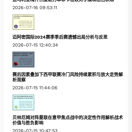
2026-07-16 09:53:11
迈阿密国际2024赛季季后赛遗憾出局分析与反思
2026-07-15 12:40:34
赛后因素叠加下西甲联赛冷门风险持续累积与放大走势解
析观察
2026-07-15 11:44:06
贝林厄姆对阵曼联在意甲焦点战中的决定性作用解析战术
价值与胜负影响
2026-07-15 10:47:53