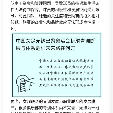
队由于资金和管理问题，导致球员的待遇和生活条
件无法得到保障，球员的积极性和发展空间受到限
制。与此同时，球迷的关注度和赞助商的投入相对
较低，联赛的商业化和品牌效应无法形成良性循
环。
再者，女超联赛的青训发展与职业联赛的发展脱
节，很多俱乐部的青训体系尚不完善，无法为一线