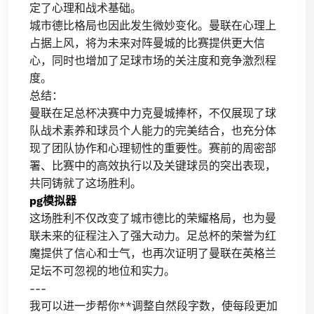
定了心理和战术基础。
城市德比格局也因此发生微妙变化。曼联在心理上
占据上风，将为未来对阵曼城的比赛提供更大信
心，同时也增加了足球市场的关注度和竞争激烈程
度。
总结：
曼联在足总杯决赛中力克曼城捧杯，不仅展现了球
队战术素养和球员个人能力的完美结合，也充分体
现了团队协作和心理韧性的重要性。赛前的周密部
署、比赛中的高效执行以及关键球员的突出表现，
共同铸就了这场胜利。
pg模拟器
这场胜利不仅改变了城市德比的荣耀格局，也为曼
联未来的征程注入了强大动力。足总杯的荣誉为红
魔提供了信心和士气，也再次证明了曼联在英格兰
足坛不可忽视的地位和实力。
---
我可以进一步帮你**调整自然段字数，使每段更加