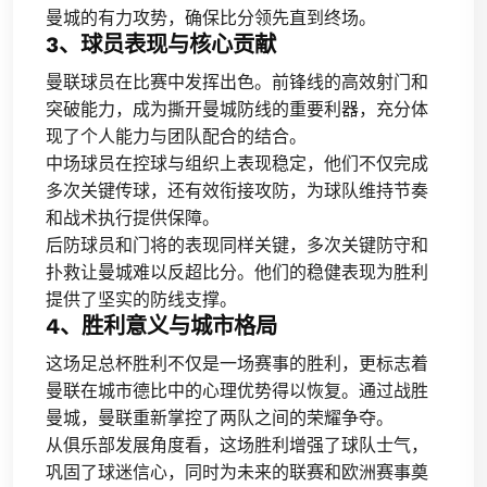
曼城的有力攻势，确保比分领先直到终场。
3、球员表现与核心贡献
曼联球员在比赛中发挥出色。前锋线的高效射门和
突破能力，成为撕开曼城防线的重要利器，充分体
现了个人能力与团队配合的结合。
中场球员在控球与组织上表现稳定，他们不仅完成
多次关键传球，还有效衔接攻防，为球队维持节奏
和战术执行提供保障。
后防球员和门将的表现同样关键，多次关键防守和
扑救让曼城难以反超比分。他们的稳健表现为胜利
提供了坚实的防线支撑。
4、胜利意义与城市格局
这场足总杯胜利不仅是一场赛事的胜利，更标志着
曼联在城市德比中的心理优势得以恢复。通过战胜
曼城，曼联重新掌控了两队之间的荣耀争夺。
从俱乐部发展角度看，这场胜利增强了球队士气，
巩固了球迷信心，同时为未来的联赛和欧洲赛事奠