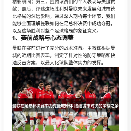
精彩瞬间；第三，回顾球员们的个人表现与关键贡
献；最后，评述这场胜利对曼联未来发展和城市德
比格局的深远影响。通过深入剖析每个环节，我们
能够全面理解曼联如何在足总杯决赛中成功夺冠，
以及这场胜利对整个足球格局的象征意义。
1、赛前战略与心态调整
曼联在赛前进行了充分的战术准备。主教练根据曼
城的近期比赛表现，制定了针对性的防守策略和快
速反击方案，以最大化球队整体实力的发挥。