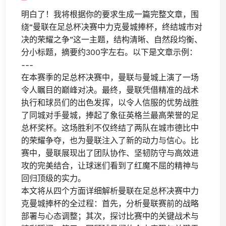
明白了！我将根据你的要求生成一篇完整文章，围
绕“曼联在足总杯决赛中力克曼城捧杯，终结城市对
决的荣耀之争”这一主题，结构清晰、自然段均衡、
分小标题，摘要约300字左右。以下是文章示例：
---
在本赛季的足总杯决赛中，曼联与曼城上演了一场
令人瞩目的巅峰对决。最终，曼联凭借精准的战术
执行和球员们的出色发挥，以令人信服的优势战胜
了同城对手曼城，捧起了象征英格兰最高荣誉的足
总杯奖杯。这场胜利不仅终结了两队在城市德比中
的荣耀争夺，也为曼联注入了新的动力与信心。比
赛中，曼联展现出了团队协作、坚韧防守与高效进
攻的完美结合，让球迷们看到了红魔不屈的精神与
回归顶级的实力。
本文将从四个方面详细解析曼联在足总杯决赛中力
克曼城捧杯的全过程：首先，分析曼联赛前的战略
部署与心态调整；其次，探讨比赛中的关键战术与