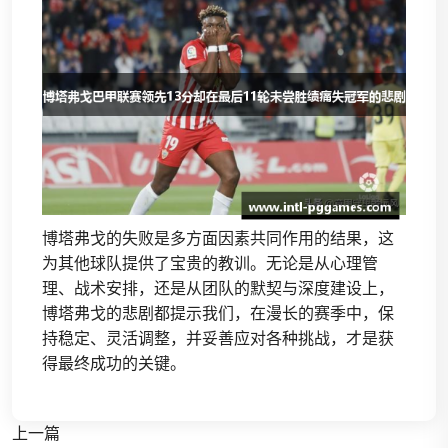
博塔弗戈的失败是多方面因素共同作用的结果，这
为其他球队提供了宝贵的教训。无论是从心理管
理、战术安排，还是从团队的默契与深度建设上，
博塔弗戈的悲剧都提示我们，在漫长的赛季中，保
持稳定、灵活调整，并妥善应对各种挑战，才是获
得最终成功的关键。
上一篇