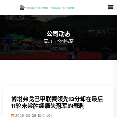
公司动态
首页
-
公司动态
博塔弗戈巴甲联赛领先13分却在最后
11轮未尝胜绩痛失冠军的悲剧
2026-05-28 10:04:01