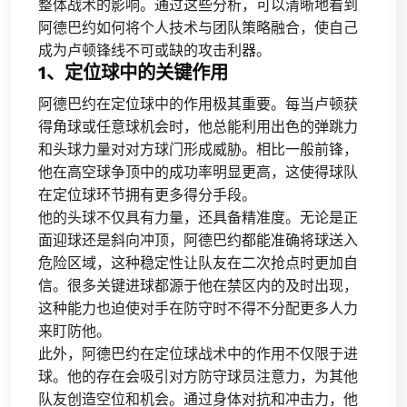
整体战术的影响。通过这些分析，可以清晰地看到
阿德巴约如何将个人技术与团队策略融合，使自己
成为卢顿锋线不可或缺的攻击利器。
1、定位球中的关键作用
阿德巴约在定位球中的作用极其重要。每当卢顿获
得角球或任意球机会时，他总能利用出色的弹跳力
和头球力量对对方球门形成威胁。相比一般前锋，
他在高空球争顶中的成功率明显更高，这使得球队
在定位球环节拥有更多得分手段。
他的头球不仅具有力量，还具备精准度。无论是正
面迎球还是斜向冲顶，阿德巴约都能准确将球送入
危险区域，这种稳定性让队友在二次抢点时更加自
信。很多关键进球都源于他在禁区内的及时出现，
这种能力也迫使对手在防守时不得不分配更多人力
来盯防他。
此外，阿德巴约在定位球战术中的作用不仅限于进
球。他的存在会吸引对方防守球员注意力，为其他
队友创造空位和机会。通过身体对抗和冲击力，他