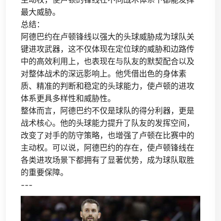
最大威胁。
总结：
阿德巴约在卢顿锋线以强大的头球威胁成为球队关
键进攻武器，这不仅体现在定位球的威胁和边路传
中的高效利用上，也表现在与队友的默契配合以及
对整体战术的深远影响上。他凭借出色的身体素
质、精准的判断和稳定的头球能力，使卢顿的进攻
体系更具多样性和威胁性。
整体而言，阿德巴约不仅是球队的得分利器，更是
战术核心。他的头球能力提升了队友的发挥空间，
改变了对手的防守策略，也增强了卢顿在比赛中的
主动权。可以说，阿德巴约的存在，使卢顿锋线在
各类进攻场景下都拥有了显著优势，成为球队取胜
的重要保障。
---