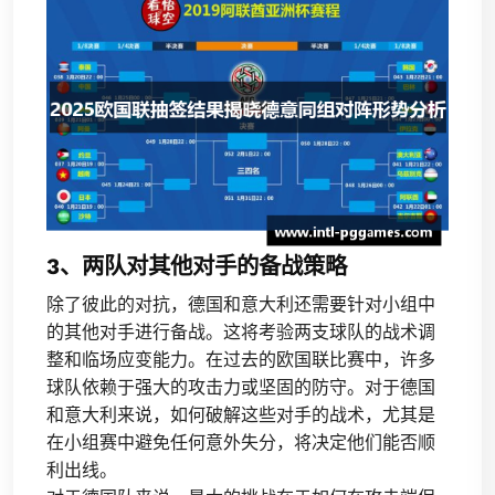
3、两队对其他对手的备战策略
除了彼此的对抗，德国和意大利还需要针对小组中
的其他对手进行备战。这将考验两支球队的战术调
整和临场应变能力。在过去的欧国联比赛中，许多
球队依赖于强大的攻击力或坚固的防守。对于德国
和意大利来说，如何破解这些对手的战术，尤其是
在小组赛中避免任何意外失分，将决定他们能否顺
利出线。