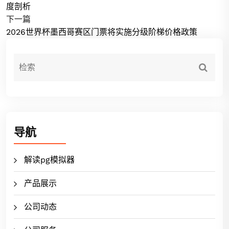
度剖析
下一篇
2026世界杯墨西哥赛区门票将实施分级阶梯价格政策
导航
解读pg模拟器
产品展示
公司动态