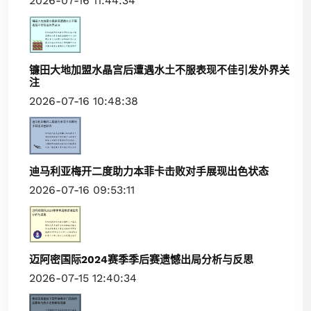
2026-07-16 11:44:34
镰田大地加盟水晶宫后遭遇水土不服表现不佳引发外界关
注
2026-07-16 10:48:38
迪马利亚梅开二度助力本菲卡击败对手展现出色状态
2026-07-16 09:53:11
迈阿密国际2024赛季季后赛遗憾出局分析与反思
2026-07-15 12:40:34