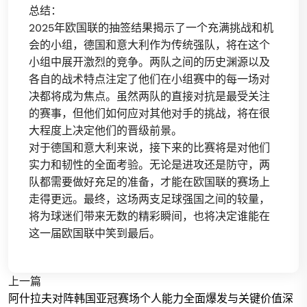
总结：
2025年欧国联的抽签结果揭示了一个充满挑战和机
会的小组，德国和意大利作为传统强队，将在这个
小组中展开激烈的竞争。两队之间的历史渊源以及
各自的战术特点注定了他们在小组赛中的每一场对
决都将成为焦点。虽然两队的直接对抗是最受关注
的赛事，但他们如何应对其他对手的挑战，将在很
大程度上决定他们的晋级前景。
对于德国和意大利来说，接下来的比赛将是对他们
实力和韧性的全面考验。无论是进攻还是防守，两
队都需要做好充足的准备，才能在欧国联的赛场上
走得更远。最终，这场两支足球强国之间的较量，
将为球迷们带来无数的精彩瞬间，也将决定谁能在
这一届欧国联中笑到最后。
上一篇
阿什拉夫对阵韩国亚冠赛场个人能力全面爆发与关键价值深