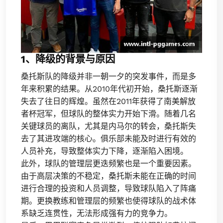
1、降级的背景与原因
桑托斯队的降级并非一朝一夕的突发事件，而是多
年来积累的结果。从2010年代初开始，桑托斯逐渐
失去了往日的辉煌。虽然在2011年获得了南美解放
者杯冠军，但球队的整体实力开始下滑。随着几名
关键球员的离队，尤其是内马尔的转会，桑托斯失
去了其进攻端的核心。俱乐部未能及时进行有效的
人员补充，导致整体实力下降，逐渐陷入困境。
此外，球队的管理层更迭频繁也是一个重要因素。
由于高层决策的不稳定，桑托斯未能在正确的时间
进行合理的投资和人员调整，导致球队陷入了阵痛
期。更换教练和管理层的频繁也使得球队的战术体
系缺乏连贯性，无法形成强有力的竞争力。