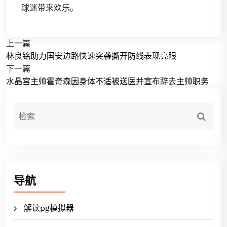
球迷带来欢乐。
上一篇
林良铭助力国安边路快速突袭撕开防线表现亮眼
下一篇
水晶宫主帅霍奇森因身体不适被送医并宣布辞去主帅职务
导航
解读pg模拟器