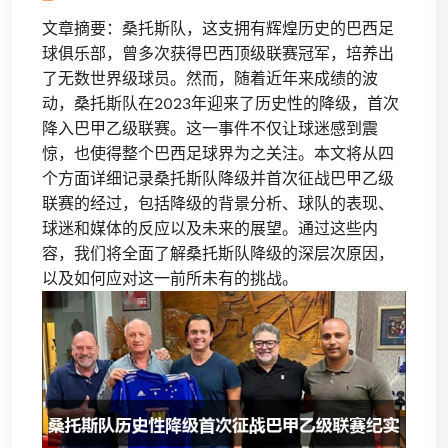
文章摘要：桑托斯队，这支拥有辉煌历史的巴西足
球俱乐部，曾多次获得巴西顶级联赛冠军，培养出
了无数世界级球员。然而，随着近年来成绩的波
动，桑托斯队在2023年迎来了历史性的降级，首次
降入巴甲乙级联赛。这一事件不仅让球迷感到震
惊，也使得整个巴西足球界为之关注。本文将从四
个方面详细记录桑托斯队降级并首次征战巴甲乙级
联赛的经过，包括降级的背景分析、球队的表现、
球迷和媒体的反应以及未来的展望。通过这些内
容，我们将全面了解桑托斯队降级的深层次原因，
以及如何应对这一前所未有的挑战。