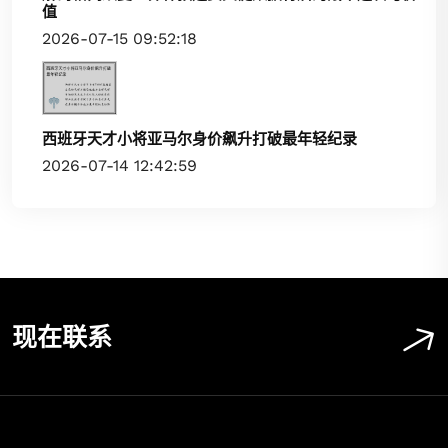
值
2026-07-15 09:52:18
西班牙天才小将亚马尔身价飙升打破最年轻纪录
2026-07-14 12:42:59
现在联系