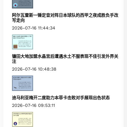
阿尔瓦雷斯一锤定音对阵日本球队的西甲之夜成胜负手改
写走向
2026-07-16 11:44:34
镰田大地加盟水晶宫后遭遇水土不服表现不佳引发外界关
注
2026-07-16 10:48:38
迪马利亚梅开二度助力本菲卡击败对手展现出色状态
2026-07-16 09:53:11