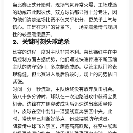
当比赛正式开始时，现场气氛异常火爆，主场球迷
的助威声此起彼伏。双方球员都显得十分专注，因
为他们清楚这场比赛不仅关乎积分，更关乎士气与
信心。正是在这样的背景下，一场充满激情与戏剧
性的较量缓缓展开。
2、关键时刻头球绝杀
比赛的进程一度对主队非常不利。莱比锡红牛在中
场控制方面占据优势，他们通过快速传递不断压缩
主队的防守空间，多次制造威胁。尽管主队门将表
现稳健，但比赛进入最后阶段时，场上的局势依旧
紧张。
时间一分一秒流逝，主队始终没有放弃反击机会。
第八十多分钟时，球队在一次边路进攻中获得宝贵
机会。边锋在左侧突破成功后迅速送出高质量传
中，皮球在空中划出一道弧线直奔禁区中央。此
时，塔德早已判断好落点，迅速摆脱防守球员。
随着传中球飞入禁区，塔德高高跃起，在空中展现