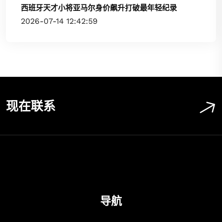
西班牙天才小将亚马尔身价飙升打破最年轻纪录
2026-07-14 12:42:59
现在联系
导航