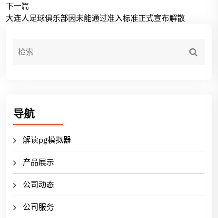
下一篇
大连人足球俱乐部因未能通过准入标准正式宣布解散
导航
解读pg模拟器
产品展示
公司动态
公司服务