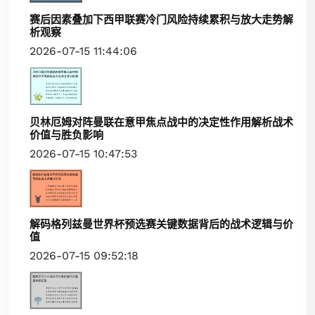
赛后因素叠加下西甲联赛冷门风险持续累积与放大走势解
析观察
2026-07-15 11:44:06
贝林厄姆对阵曼联在意甲焦点战中的决定性作用解析战术
价值与胜负影响
2026-07-15 10:47:53
解码格列兹曼世界杯预选赛关键数据背后的战术逻辑与价
值
2026-07-15 09:52:18