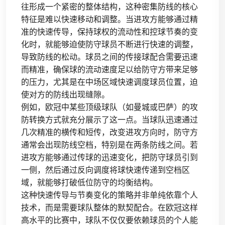
往形成一个紧密的整体结构，这种密集防线的核心
特征是难以快速移动和调整。当进攻方能够通过精
准的快速传导，保持球权的流动性和控球节奏的变
化时，就能够迫使防守球员不断进行快速的调整，
导致防线的松动。球员之间的传接球配合需要迅速
而精准，确保球的流动速度足以给防守方带来足够
的压力，尤其是在中场区域快速调度球员位置，迫
使对方的防线出现缝隙。
例如，欧冠中某些顶级球队（如曼城或巴萨）的攻
防转换方式就充分展示了这一点。当球队迅速通过
几次精准的横传和短传，改变进攻方向时，防守方
通常会出现防线空档，特别是在两条防线之间。若
进攻方能够通过传球的迅速变化，把防守球员引到
一侧，然后通过反向调度将球快速传递到空档区
域，就能够打破低位防守的均衡结构。
这种快速传导与节奏变化的策略并非单纯依靠个人
技术，而是需要球队整体的默契配合。在欧冠这样
高水平的比赛中，球队不仅仅要依赖球员的个人能