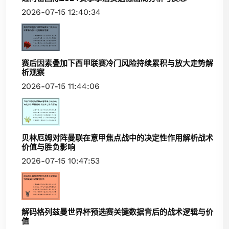
2026-07-15 12:40:34
赛后因素叠加下西甲联赛冷门风险持续累积与放大走势解
析观察
2026-07-15 11:44:06
贝林厄姆对阵曼联在意甲焦点战中的决定性作用解析战术
价值与胜负影响
2026-07-15 10:47:53
解码格列兹曼世界杯预选赛关键数据背后的战术逻辑与价
值