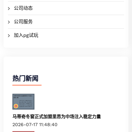
公司动态
公司服务
加入pg试玩
热门新闻
马蒂奇冬窗正式加盟里昂为中场注入稳定力量
2026-07-17 11:48:40