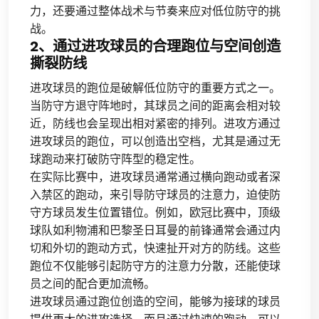
力，还要通过整体战术与节奏来应对低位防守的挑
战。
2、通过进攻球员的合理跑位与空间创造
撕裂防线
进攻球员的跑位是破解低位防守的重要方式之一。
当防守方退守阵地时，其球员之间的距离会相对较
近，防线也会呈现出相对紧密的排列。进攻方通过
进攻球员的跑位，可以创造出空档，尤其是通过无
球跑动来打破防守阵型的稳定性。
在实际比赛中，进攻球员通常通过横向跑动或者深
入禁区的跑动，来引导防守球员的注意力，迫使防
守方球员发生位置错位。例如，欧冠比赛中，顶级
球队如利物浦和巴黎圣日耳曼的前锋通常会通过内
切和外切的跑动方式，快速扯开对方的防线。这些
跑位不仅能够引起防守方的注意力分散，还能使球
员之间的配合更加流畅。
进攻球员通过跑位创造的空间，能够为接球的球员