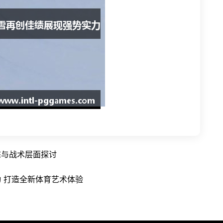
态与战术层面探讨
 打造全新体育艺术体验