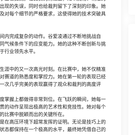
出现的失误，同时也给裁判留下了深刻的印象。她
及对每个细节的严格要求，这使得她的技术突破具
间内完成复杂的动作。谷爱凌通过不断地挑战自
同气候条件下的应变能力。她的这种不断创新与挑
于行业领先水平。
生涯中的又一次高光时刻。在比赛中，她不仅精准
对赛道的熟悉度和掌控力。她在第一轮的表现已经
一次几乎完美的表现赢得了观众和裁判的高度评
度掌握上都做得非常到位。在飞跃的瞬间，她每一
贯的动作呈现出极高的艺术性和竞技性。她对每个
的比赛中脱颖而出的关键所在。
是在高压环境下超常发挥的证明。无论是技巧上的
状态都保持在一个极高的水平，最终她凭借自己的