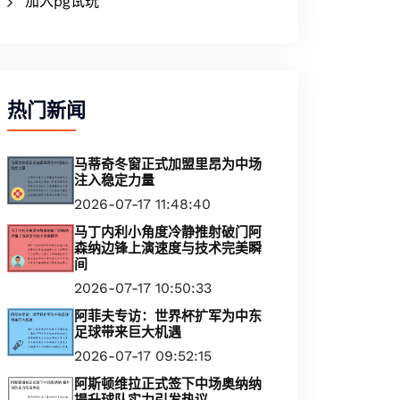
加入pg试玩
热门新闻
马蒂奇冬窗正式加盟里昂为中场
注入稳定力量
2026-07-17 11:48:40
马丁内利小角度冷静推射破门阿
森纳边锋上演速度与技术完美瞬
间
2026-07-17 10:50:33
阿菲夫专访：世界杯扩军为中东
足球带来巨大机遇
2026-07-17 09:52:15
阿斯顿维拉正式签下中场奥纳纳