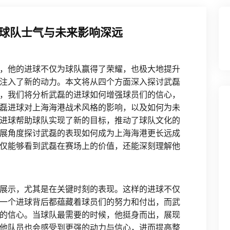
球队士气与未来影响深远
，他的进球不仅为球队赢得了荣耀，也极大地提升
注入了新的动力。本文将从四个方面深入探讨武磊
，我们将分析武磊的进球如何增强球员们的信心，
磊进球对上海海港战术风格的影响，以及如何为未
进球帮助球队实现了新的目标，推动了球队文化的
展角度探讨武磊的表现如何成为上海海港更长远成
仅能够看到武磊在赛场上的价值，还能深刻理解他
展示，尤其是在关键时刻的表现。这样的进球不仅
一个进球背后都蕴藏着球员们的努力和付出，而武
的信心。当球队最需要的时候，他挺身而出，展现
他队员也会感受到更强的动力与信心，进而提高整