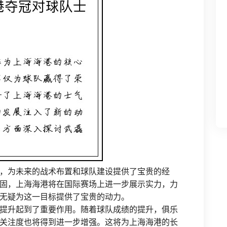
，为未来的战术布置和球队建设提供了宝贵的经
固，上海海港将在国际赛场上进一步展示实力，力
无疑为这一目标提供了宝贵的动力。
提升起到了重要作用。随着球队成绩的提升，俱乐
关注度也将得到进一步增强。这将为上海海港的长