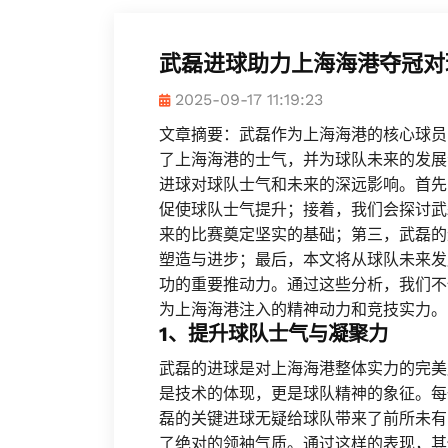
武磊进球助力上海海港夺冠对
2025-09-17 11:19:23
文章摘要：武磊作为上海海港的核心球员
了上海海港的士气，并为球队未来的发展
进球对球队士气和未来的深远影响。首先
促使球队士气提升；接着，我们会探讨武
来的比赛奠定坚实的基础；第三，武磊的
塑造与进步；最后，本文将从球队未来发
功的重要推动力。通过这些分析，我们不
为上海海港注入的精神动力和竞技实力。
1、提升球队士气与凝聚力
武磊的进球是对上海海港整体实力的完美
是技术的体现，更是球队精神的象征。每
磊的关键进球无疑给球队带来了前所未有
了绝对的领袖气质。通过这样的表现，其