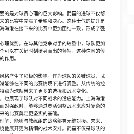
要的是对球员心理的巨大影响。武磊的进球不仅帮
来的比赛中充满了希望和决心。这种士气的提升是
海海港在接下来的比赛中更加团结一致，形成了强
心理优势。在与其他竞争对手的较量中，球队更加
个可以在关键时刻挺身而出的领袖，这种信念的传
的作用。
风格产生了积极的影响。作为球队的关键球员，武
港能够在不同的比赛情境下进行调整。从传统的控
特点为球队带来了更多的选择和战术变化。
，也展现了球队对不同战术的适应能力。上海海港
面对强敌时，能够通过灵活调整战术来应对复杂的
来的比赛奠定更坚实的基础。
理解，能够与教练组的战略部署无缝对接。未来，
绕他展开更为精细的战术安排。武磊不仅是球队的