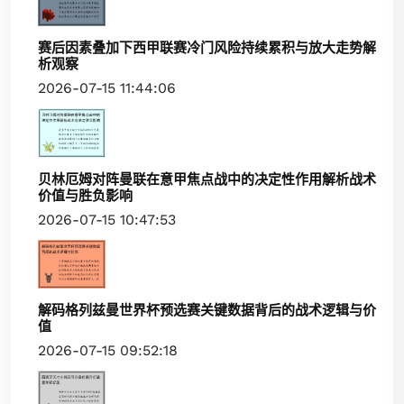
赛后因素叠加下西甲联赛冷门风险持续累积与放大走势解
析观察
2026-07-15 11:44:06
贝林厄姆对阵曼联在意甲焦点战中的决定性作用解析战术
价值与胜负影响
2026-07-15 10:47:53
解码格列兹曼世界杯预选赛关键数据背后的战术逻辑与价
值
2026-07-15 09:52:18