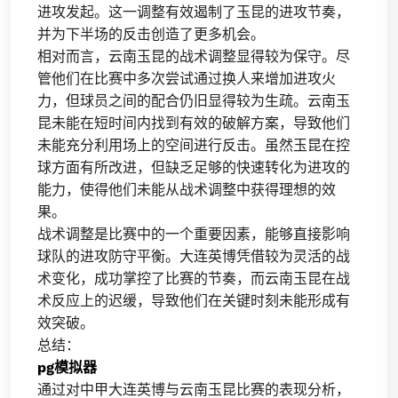
进攻发起。这一调整有效遏制了玉昆的进攻节奏，
并为下半场的反击创造了更多机会。
相对而言，云南玉昆的战术调整显得较为保守。尽
管他们在比赛中多次尝试通过换人来增加进攻火
力，但球员之间的配合仍旧显得较为生疏。云南玉
昆未能在短时间内找到有效的破解方案，导致他们
未能充分利用场上的空间进行反击。虽然玉昆在控
球方面有所改进，但缺乏足够的快速转化为进攻的
能力，使得他们未能从战术调整中获得理想的效
果。
战术调整是比赛中的一个重要因素，能够直接影响
球队的进攻防守平衡。大连英博凭借较为灵活的战
术变化，成功掌控了比赛的节奏，而云南玉昆在战
术反应上的迟缓，导致他们在关键时刻未能形成有
效突破。
总结：
pg模拟器
通过对中甲大连英博与云南玉昆比赛的表现分析，