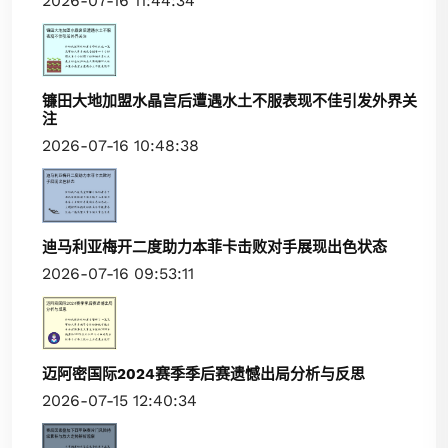
2026-07-16 11:44:34
镰田大地加盟水晶宫后遭遇水土不服表现不佳引发外界关
注
2026-07-16 10:48:38
迪马利亚梅开二度助力本菲卡击败对手展现出色状态
2026-07-16 09:53:11
迈阿密国际2024赛季季后赛遗憾出局分析与反思
2026-07-15 12:40:34