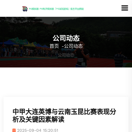
公司动态
首页
-
公司动态
中甲大连英博与云南玉昆比赛表现分
析及关键因素解读
2025-09-04 15:20:51