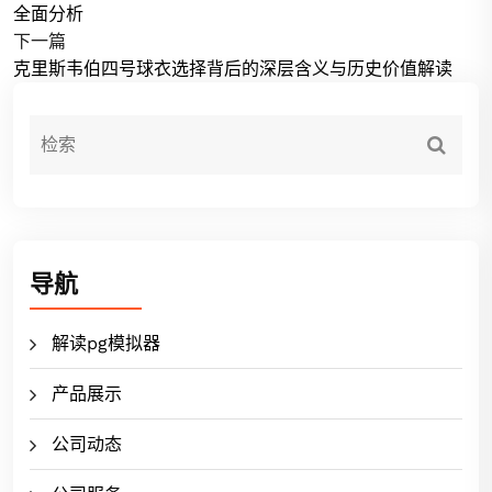
全面分析
下一篇
克里斯韦伯四号球衣选择背后的深层含义与历史价值解读
导航
解读pg模拟器
产品展示
公司动态