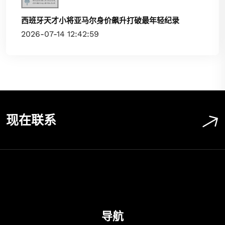
西班牙天才小将亚马尔身价飙升打破最年轻纪录
2026-07-14 12:42:59
现在联系
导航