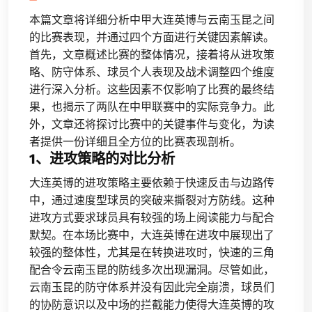
本篇文章将详细分析中甲大连英博与云南玉昆之间
的比赛表现，并通过四个方面进行关键因素解读。
首先，文章概述比赛的整体情况，接着将从进攻策
略、防守体系、球员个人表现及战术调整四个维度
进行深入分析。这些因素不仅影响了比赛的最终结
果，也揭示了两队在中甲联赛中的实际竞争力。此
外，文章还将探讨比赛中的关键事件与变化，为读
者提供一份详细且全方位的比赛表现剖析。
1、进攻策略的对比分析
大连英博的进攻策略主要依赖于快速反击与边路传
中，通过速度型球员的突破来撕裂对方防线。这种
进攻方式要求球员具有较强的场上阅读能力与配合
默契。在本场比赛中，大连英博在进攻中展现出了
较强的整体性，尤其是在转换进攻时，快速的三角
配合令云南玉昆的防线多次出现漏洞。尽管如此，
云南玉昆的防守体系并没有因此完全崩溃，球员们
的协防意识以及中场的拦截能力使得大连英博的攻