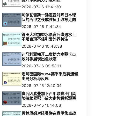
提升球队实力引发热议
2026-07-16 12:41:30
阿尔瓦雷斯一锤定音对阵日本球
队的西甲之夜成胜负手改写走向
2026-07-16 11:44:34
镰田大地加盟水晶宫后遭遇水土
不服表现不佳引发外界关注
2026-07-16 10:48:38
迪马利亚梅开二度助力本菲卡击
败对手展现出色状态
2026-07-16 09:53:11
迈阿密国际2024赛季季后赛遗憾
出局分析与反思
2026-07-15 12:40:34
赛后因素叠加下西甲联赛冷门风
险持续累积与放大走势解析观察
2026-07-15 11:44:06
贝林厄姆对阵曼联在意甲焦点战